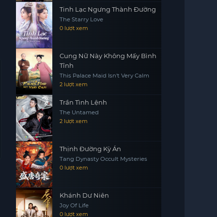
Tinh Lạc Ngưng Thành Đường
The Starry Love
0 lượt xem
Cung Nữ Này Không Mấy Bình
Tĩnh
This Palace Maid Isn't Very Calm
2 lượt xem
Trần Tình Lệnh
The Untamed
2 lượt xem
Thịnh Đường Kỳ Án
Tang Dynasty Occult Mysteries
0 lượt xem
Khánh Dư Niên
Joy Of Life
0 lượt xem