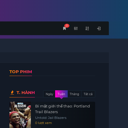
0
TOP PHIM
T. HÀNH
Ngày
Tuần
Tháng
Tất cả
Bí mật giới thể thao: Portland
Trail Blazers
Untold: Jail Blazers
0 lượt xem