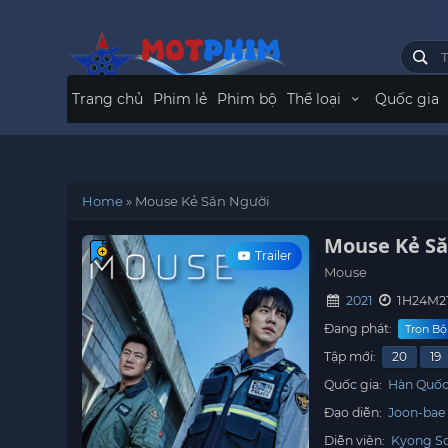
Trang chủ
Phim lẻ
Phim bộ
Thể loại
Quốc gia
Home
»
Mouse Kẻ Săn Người
Mouse Kẻ S
Trailer
Mouse
2021
1H24M2
Đang phát:
Trọn Bộ
Tập mới:
20
19
Quốc gia:
Hàn Quố
Đạo diễn:
Joon-bae
Diễn viên:
Kyong So