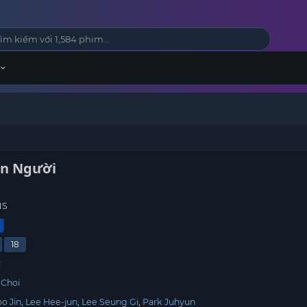
ăn Người
1S
18
c
 Choi
o Jin
Lee Hee-jun
Lee Seung Gi
Park Juhyun