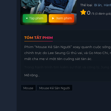
Thể loại:
Bí ẩn
,
Hàn
0
/
0
đánh giá
5
Tập phim
Xem phim
TÓM TẮT PHIM
Phim “Mouse Kẻ Săn Người” xoay quanh cuộc sống c
chính trực do Lee Seung Gi thủ vai, và Go Moo Chi
mất cha mẹ vì một tên cuồng sát tàn ác.
Trong hành trình tìm kiếm sự thật và công lý, Jun
nghiệt. Đặc biệt, họ phải đối đầu với “Kẻ săn mồi
Mở rộng...
bệnh tâm thần.
Câu chuyện không chỉ là cuộc chiến giữa cái thiện v
Mouse
Mouse Kẻ Săn Người
sâu sắc về bản chất con người. Từ những biến cố
phá ra những bí mật đen tối trong quá khứ, dẫn đ
“Mouse Kẻ Săn Người” mang đến cho khán giả những