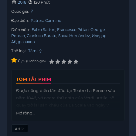
2018
120 Phút
Quốc gia:
Ý
Đạo diễn:
Patrizia Carmine
Diễn viên:
Fabio Sartori
Francesco Pittari
George
Petean
Gianluca Burato
Saioa Hernández
Ильдар
Абдразаков
Thể loại:
Tâm Lý
0
/
0
đánh giá
5
TÓM TẮT PHIM
Được công diễn lần đầu tại Teatro La Fenice vào
năm 1846, vở opera thứ chín của Verdi, Attila, sẽ
quay trở lại sân khấu của La Scala vào ngày 7
tháng 12. Sau khi khai mạc Mùa diễn 2015-2016 với
Mở rộng...
https://mot phim
Giovanna d’Arco và trong sự chờ
đợi Macbeth, Giám đốc Âm nhạc Attila, Riccardo
Attila
Chailly, tiếp tục nghiên cứu các tác phẩm đầu tay