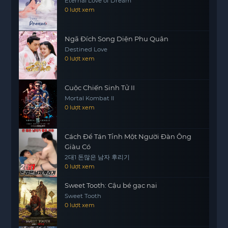
Eternal Love of Dream
0 lượt xem
Ngã Đích Song Diện Phu Quân
Destined Love
0 lượt xem
Cuộc Chiến Sinh Tử II
Mortal Kombat II
0 lượt xem
Cách Để Tán Tỉnh Một Người Đàn Ông
Giàu Có
2대1 돈많은 남자 후리기
0 lượt xem
Sweet Tooth: Cậu bé gạc nai
Sweet Tooth
0 lượt xem