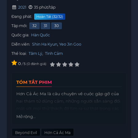
2021
35 phút/tập
Đang phát:
Hoàn Tất (32/32)
Tập mới:
32
31
30
Quốc gia:
Hàn Quốc
Diễn viên:
Shin Ha Kyun
Yeo Jin Goo
Thể loại:
Tâm Lý
,
Tình Cảm
0
/
0
đánh giá
5
TÓM TẮT PHIM
Hơn Cả Ác Ma là câu chuyện về cuộc gặp gỡ của
hai thám tử dũng cảm, những người sẵn sàng đối
mặt với mọi thử thách để tìm ra sự thật trong các
vụ án. Lee Dong Sik, một thám tử tài năng nhưng
Mở rộng...
không may mắn, đã bị giáng chức và phải làm
những công việc tẻ nhạt tại Trạm cảnh sát
Beyond Evil
Hơn Cả Ác Ma