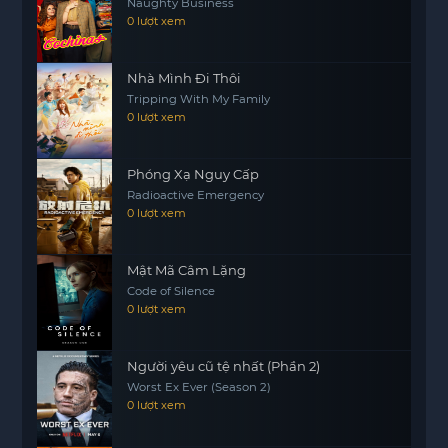
Naughty Business
0 lượt xem
Nhà Mình Đi Thôi
Tripping With My Family
0 lượt xem
Phóng Xạ Nguy Cấp
Radioactive Emergency
0 lượt xem
Mật Mã Câm Lặng
Code of Silence
0 lượt xem
Người yêu cũ tệ nhất (Phần 2)
Worst Ex Ever (Season 2)
0 lượt xem