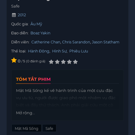
Safe
2012
Quốc gia:
Âu Mỹ
Đạo diễn:
Boaz Yakin
Diễn viên:
Catherine Chan
Chris Sarandon
Jason Statham
Thể loại:
Hành Động
,
Hình Sự
,
Phiêu Lưu
0
/
0
đánh giá
5
TÓM TẮT PHIM
Mật Mã Sống kể về hành trình của một cựu đặc
vụ ưu tú, người được giao phó một nhiệm vụ đặc
biệt và đầy thử thách. Anh phải giải cứu một cô
bé người Trung Quốc bị Hội Tam Hoàng bắt cóc,
Mở rộng...
đồng thời tìm ra cách để đối phó với Mafia Nga và
những quan chức tham nhũng tại New York.
Mật Mã Sống
Safe