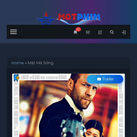
0
Menu
Home
»
Mật Mã Sống
Trailer