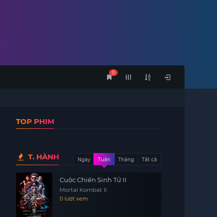
0
TOP PHIM
T. HÀNH
Ngày
Tuần
Tháng
Tất cả
Cuộc Chiến Sinh Tử II
Mortal Kombat II
0 lượt xem