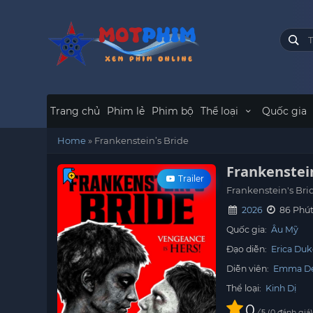
Trang chủ
Phim lẻ
Phim bộ
Thể loại
Quốc gia
Home
»
Frankenstein’s Bride
Frankenstein
Trailer
Frankenstein's Bri
2026
86 Phú
Quốc gia:
Âu Mỹ
Đạo diễn:
Erica Du
Diễn viên:
Emma De
Thể loại:
Kinh Dị
0
/
0
đánh giá
5