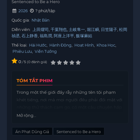
Sentenced to Be a Hero
2026
? phút/tập
Quốc gia:
Nhật Bản
Diễn viên:
上田燿司
千葉翔也
土岐隼一
堀江瞬
日笠陽子
松岡
禎丞
石上静香
福島潤
阿座上洋平
飯塚麻結
Thể loại:
Hài Hước
,
Hành Động
,
Hoạt Hình
,
Khoa Học
,
Phiêu Lưu
,
Viễn Tưởng
0
/
0
đánh giá
5
TÓM TẮT PHIM
Trong một thế giới đầy rẫy những tên tội phạm
khét tiếng, nơi mà mọi người đều phải đối mặt với
những thử thách cam go, có một câu chuyện hấp
dẫn về sự thay đổi và hy vọng. Án Phạt Dũng Giả
Mở rộng...
đưa người xem vào cuộc hành trình của những kẻ
từng bị xã hội ruồng bỏ, buộc phải đứng lên để trở
Án Phạt Dũng Giả
Sentenced to Be a Hero
thành những anh hùng.