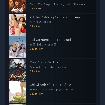
sự thay đổi. Liệu
https://mot phim
rằng những tên
Oedo Fire Slayer -The Legend of Phoenix-
tội phạm này có thể trở thành những anh hùng
0 lượt xem
mà xã hội cần? Hãy cùng theo dõi để khám phá
Xơi Tái Cô Nàng Azumi Xinh Đẹp
câu trả lời trong bộ phim đầy cảm xúc này.
젖큰이웃집세자매
0 lượt xem
Hai Cô Nàng Tuổi Hai Mươi
스물다섯 그리고 스물
0 lượt xem
Cửu Dương Võ Thần
Ascendants of the Nine Suns
0 lượt xem
Chị Ơi Anh Yêu Em (Phần 2)
Mind the Noona Gap (Season 2)
0 lượt xem