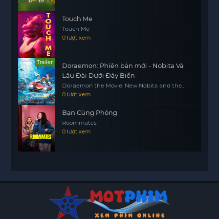
Touch Me
Touch Me
0 lượt xem
Trailer
Doraemon: Phiên bản mới - Nobita Và
Lâu Đài Dưới Đáy Biển
Doraemon the Movie: New Nobita and the
Castle of the Undersea Devil
0 lượt xem
Bạn Cùng Phòng
Roommates
0 lượt xem