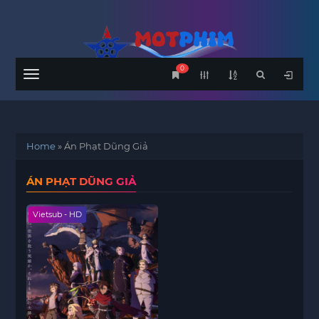
0
Menu
Home
»
Án Phạt Dũng Giả
ÁN PHẠT DŨNG GIẢ
Vietsub - HD