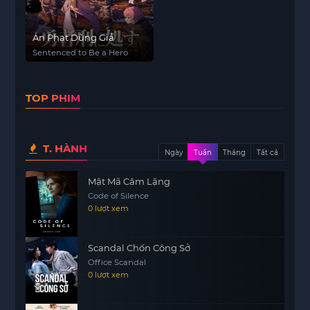
Án Phạt Dũng Giả
Sentenced to Be a Hero
TOP PHIM
T. HÀNH
Ngày
Tuần
Tháng
Tất cả
Mật Mã Câm Lặng
Code of Silence
0 lượt xem
Scandal Chốn Công Sở
Office Scandal
0 lượt xem