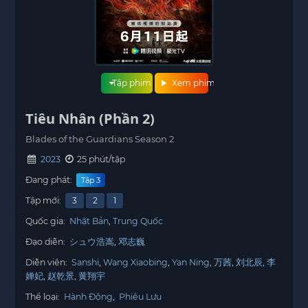
Tập phim
Xem phim
Tiêu Nhân (Phần 2)
Blades of the Guardians Season 2
2023
25 phút/tập
Đang phát:
Tập 3
Tập mới:
3
2
1
Quốc gia:
Nhật Bản
Trung Quốc
Đạo diễn:
シュウ浩嵩
邓志巍
Diễn viên:
Sanshi
Wang Xiaobing
Yan Ning
万茜
刘北辰
李
婵妃
赵乾景
黄翔宇
Thể loại:
Hành Động
,
Phiêu Lưu