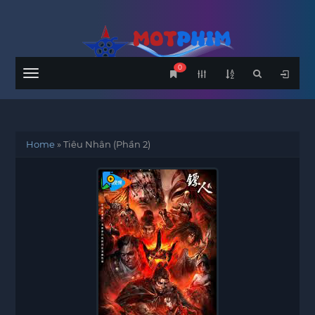
0
Menu
Home
»
Tiêu Nhân (Phần 2)