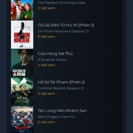
The Perfect Christmas Date
0 lượt xem
Cô Gái Đến Từ Hư Vô (Phần 2)
Girl From Nowhere (Season 2)
0 lượt xem
Cửa Hàng Sát Thủ
A Shop for Killers
4 lượt xem
Hồ Sơ Tội Phạm (Phần 2)
Criminal Record (Season 2)
0 lượt xem
Tân Long Môn Khách Sạn
New Dragon Gate Inn
0 lượt xem