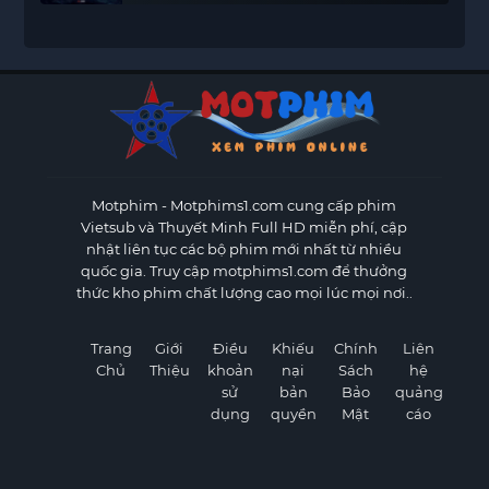
Motphim - Motphims1.com
cung cấp phim
Vietsub và Thuyết Minh Full HD miễn phí, cập
nhật liên tục các bộ phim mới nhất từ nhiều
quốc gia. Truy cập motphims1.com để thưởng
thức kho phim chất lượng cao mọi lúc mọi nơi..
Trang
Giới
Điều
Khiếu
Chính
Liên
Chủ
Thiệu
khoản
nại
Sách
hệ
sử
bản
Bảo
quảng
dụng
quyền
Mật
cáo