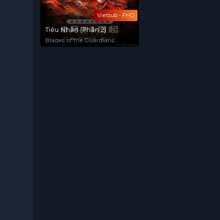
Vietsub - FHD
Tiêu Nhân (Phần 2)
Blades of the Guardians
Season 2