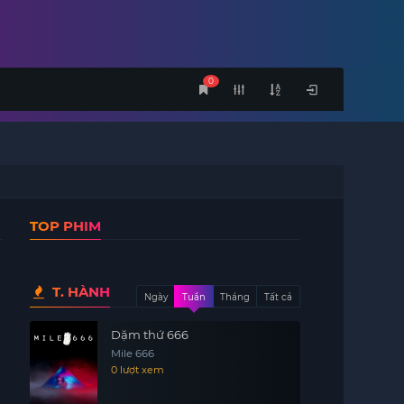
0
TOP PHIM
T. HÀNH
Ngày
Tuần
Tháng
Tất cả
Dặm thứ 666
Mile 666
0 lượt xem