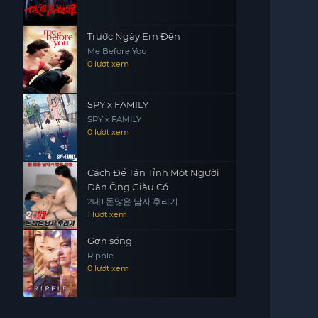
Trước Ngày Em Đến
Me Before You
0 lượt xem
SPY x FAMILY
SPY x FAMILY
0 lượt xem
Cách Để Tán Tỉnh Một Người
Đàn Ông Giàu Có
2대1 돈많은 남자 후리기
1 lượt xem
Gợn sóng
Ripple
0 lượt xem