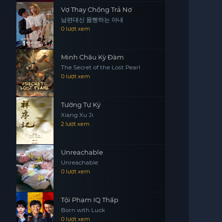
Vợ Thay Chồng Trả Nợ
남편대신 몸빵하는 아내
0 lượt xem
Minh Châu Kỳ Đàm
The Secret of the Lost Pearl
0 lượt xem
Tường Tự Ký
Xiang Xu Ji
2 lượt xem
Unreachable
Unreachable
0 lượt xem
Tội Phạm IQ Thấp
Born with Luck
0 lượt xem