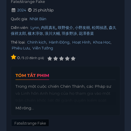
Fate/strange Fake
2024
25 phút/tập
Quốc gia:
Nhật Bản
Diễn viên:
Lynn
内田真礼
咲野俊介
小野友樹
松岡禎丞
森久
保祥太郎
榎木淳弥
浪川大輔
羽多野渉
花澤香菜
Thể loại:
Chính kịch
,
Hành Động
,
Hoạt Hình
,
Khoa Học
,
Phiêu Lưu
,
Viễn Tưởng
0
/
0
đánh giá
5
TÓM TẮT PHIM
Trong một cuộc chiến Chén Thánh, các Pháp sư
và Linh hồn Anh hùng của họ tham gia vào một
trận chiến khốc liệt để giành quyền kiểm soát
Chén Thánh—một vật phẩm huyền bí được cho là
Mở rộng...
có khả năng thực hiện mọi điều ước. Đã nhiều
năm trôi qua kể từ khi kết thúc Cuộc chiến Chén
Fate/strange Fake
Thánh lần thứ năm tại Nhật Bản. Hiện tại, có