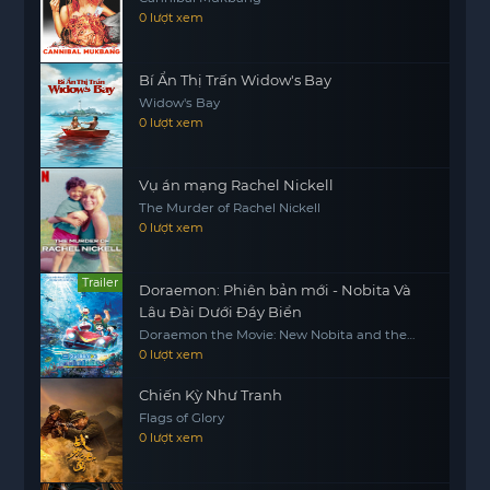
motphims1.com
còn là hành trình khám phá bản
0 lượt xem
thân, những khát vọng và sự hy sinh. Khi các
nhân vật phải đối mặt với những lựa chọn khó
Bí Ẩn Thị Trấn Widow's Bay
khăn, điều gì sẽ quyết định số phận của họ trong
Widow's Bay
cuộc chiến này? Sự xuất hiện của Chén Thánh
0 lượt xem
mới sẽ thay đổi mọi thứ, và cuộc chiến một lần
nữa bắt đầu.
Vụ án mạng Rachel Nickell
The Murder of Rachel Nickell
0 lượt xem
Trailer
Doraemon: Phiên bản mới - Nobita Và
Lâu Đài Dưới Đáy Biển
Doraemon the Movie: New Nobita and the
Castle of the Undersea Devil
0 lượt xem
Chiến Kỳ Như Tranh
Flags of Glory
0 lượt xem