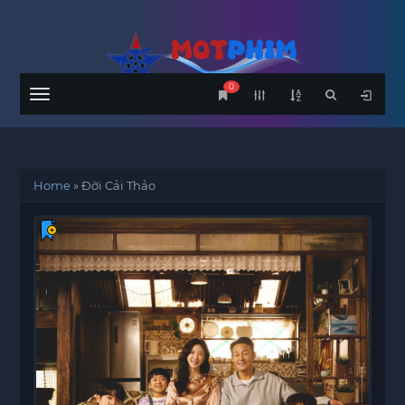
0
Menu
Home
»
Đời Cải Thảo