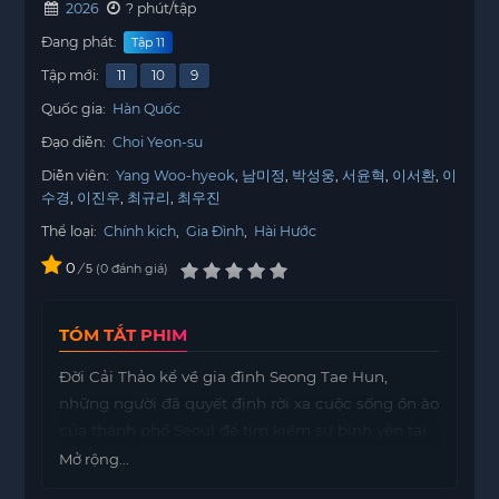
2026
? phút/tập
Đang phát:
Tập 11
Tập mới:
11
10
9
Quốc gia:
Hàn Quốc
Đạo diễn:
Choi Yeon-su
Diễn viên:
Yang Woo-hyeok
남미정
박성웅
서윤혁
이서환
이
수경
이진우
최규리
최우진
Thể loại:
Chính kịch
,
Gia Đình
,
Hài Hước
0
/
0
đánh giá
5
TÓM TẮT PHIM
Đời Cải Thảo kể về gia đình Seong Tae Hun,
những người đã quyết định rời xa cuộc sống ồn ào
của thành phố Seoul để tìm kiếm sự bình yên tại
Yeonriri. Tuy nhiên, họ lại gặp không ít khó khăn
Mở rộng...
trong việc hòa nhập với môi trường mới.