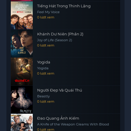
đến cho khán giả những giây phút sâu lắng, cảm
Tiếng Hát Trong Thinh Lặng
động và đầy suy tư về cuộc sống và con người.
Feel My Voice
Bằng cách khắc họa những khó khăn và niềm vui
0 lượt xem
trong hành trình của mình, bộ phim mời gọi khán
giả cùng tham gia vào cuộc hành trình tìm kiếm
Khánh Dư Niên (Phần 2)
sự bình yên và hạnh phúc đích thực.
Joy of Life (Season 2)
0 lượt xem
Yogida
Yogida
0 lượt xem
Người Đẹp Và Quái Thú
Beastly
0 lượt xem
Đao Quang Ảnh Kiếm
A Knife of the Weapon Gleams With Blood
0 lượt xem