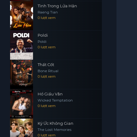
Tình Trong Lửa Hận
Raeng Tian
0 lượt xem
Poldi
Poldi
0 lượt xem
Thất Cốt
Bone Ritual
0 lượt xem
Hổ Giấu Vằn
Wicked Temptation
0 lượt xem
Ký Ức Không Gian
The Lost Memories
0 lượt xem