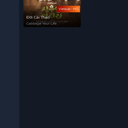
Vietsub - HD
Đời Cải Thảo
Cabbage Your Life