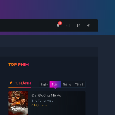
0
TOP PHIM
T. HÀNH
Ngày
Tuần
Tháng
Tất cả
Đại Đường Mê Vụ
The Tang Mist
0 lượt xem