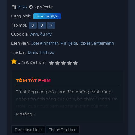
2026
? phút/tập
Đang phát:
Hoàn Tất (9/9)
Tập mới:
9
8
7
Quốc gia:
Anh
Âu Mỹ
Diễn viên:
Joel Kinnaman
Pia Tjelta
Tobias Santelmann
Thể loại:
Bí ẩn
,
Hình Sự
0
/
0
đánh giá
5
TÓM TẮT PHIM
Từ những con phố u ám đến những cánh rừng
ngập tràn ánh sáng của Oslo, bộ phim “Thanh Tra
Hole” đưa người xem vào hành trình của một
thanh tra đang vật lộn với tâm lý ngày càng rối ren
Mở rộng...
khi tìm kiếm một kẻ sát nhân tinh vi.
Detective Hole
Thanh Tra Hole
Nhân vật chính phải đối mặt với những bóng ma