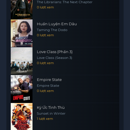
The Librarians: The Next Chapter
cô đơn và áp lực mà anh phải gánh chịu.
0 lượt xem
Với một cốt
motphim
truyện chặt chẽ và những
nhân vật được xây dựng kỹ lưỡng, bộ phim hứa
Huấn Luyện Em Dâu
hẹn sẽ mang đến những giây phút kịch tính và
Taming The Dodo
những cảm xúc sâu sắc. Hãy cùng theo dõi hành
0 lượt xem
trình của vị thanh tra trong nỗ lực tìm kiếm công
lý và sự thật trong “Thanh Tra Hole”.
Love Class (Phần 3)
Love Class (Season 3)
0 lượt xem
Empire State
Empire State
0 lượt xem
Ký Ức Tình Thù
Sunset in Winter
1 lượt xem