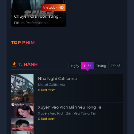
Vietsub - HD
Chuyên Gia Tuổi Trung
Niên
Fifties Professionals
TOP PHIM
T. HÀNH
Ngày
Tuần
Tháng
Tất cả
Nhà Nghỉ California
Motel California
0 lượt xem
Xuyên Vào Kịch Bản Yêu Tổng Tài
Xuyên Vào Kịch Bản Yêu Tổng Tài
0 lượt xem