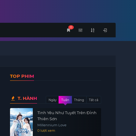
0
TOP PHIM
T. HÀNH
Ngày
Tuần
Tháng
Tất cả
Tình Yêu Như Tuyết Trên Đỉnh
Thiên Sơn
Millennium Love
0 lượt xem