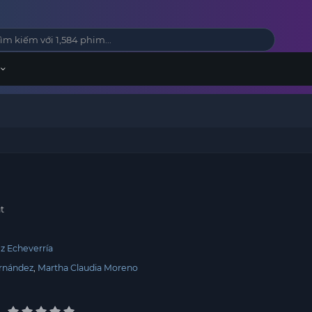
t
z Echeverría
rnández
Martha Claudia Moreno