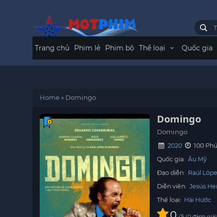
Trang chủ
Phim lẻ
Phim bộ
Thể loại
Quốc gia
Home
»
Domingo
Domingo
Domingo
2020
100 Phú
Quốc gia:
Âu Mỹ
Đạo diễn:
Raúl Lópe
Diễn viên:
Jesús He
Thể loại:
Hài Hước
0
/
0
đánh giá
5