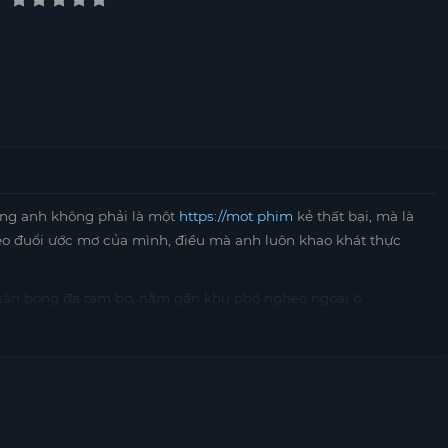
ằng anh không phải là một
https://mot phim
kẻ thất bại, mà là
eo đuổi ước mơ của mình, điều mà anh luôn khao khát thực
 sân bóng đá tạm bợ, nằm gần khu phố nghèo ngoại ô
ác trận đấu mà còn bình luận về chúng, chia sẻ niềm đam mê và
c dù chưa đạt được mục tiêu tìm việc tại đài truyền hình địa
 và kỹ thuật của mình trong việc bình luận.
hiệt huyết của mình đang dần thay đổi cuộc sống của cộng
đá trong khu phố bắt đầu chú ý đến anh, và họ cảm nhận