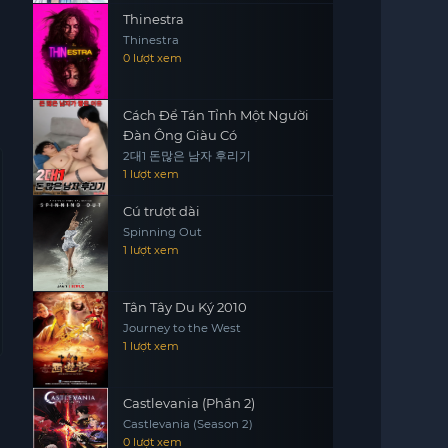
Thinestra
Thinestra
0 lượt xem
Cách Để Tán Tỉnh Một Người
Đàn Ông Giàu Có
2대1 돈많은 남자 후리기
1 lượt xem
Cú trượt dài
Spinning Out
1 lượt xem
Tân Tây Du Ký 2010
Journey to the West
1 lượt xem
Castlevania (Phần 2)
Castlevania (Season 2)
0 lượt xem