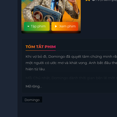
Tập phim
Xem phim
TÓM TẮT PHIM
Khi vợ bỏ đi, Domingo đã quyết tâm chứng minh r
một người có ước mơ và khát vọng. Anh bắt đầu th
hiện từ lâu.
Mỗi Chủ nhật, Domingo dành thời gian bên lề một
Guadalajara. Tại đây, anh không chỉ thưởng thức c
Mở rộng...
kiến thức của mình với những người xung quanh. Mặ
phương, Domingo không ngừng cải thiện phong cách
Domingo
Anh không nhận ra rằng những lời bình luận đầy n
đồng nhỏ nơi anh sống. Những người hâm mộ bóng 