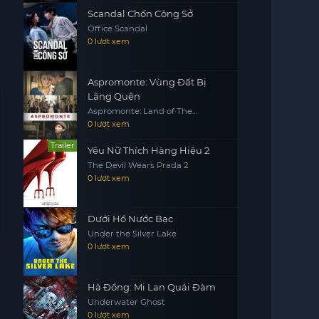
Scandal Chốn Công Sở
Office Scandal
0 lượt xem
Aspromonte: Vùng Đất Bị
Lãng Quên
Aspromonte: Land of The
Forgotten
0 lượt xem
Trailer
Yêu Nữ Thích Hàng Hiệu 2
The Devil Wears Prada 2
0 lượt xem
Dưới Hồ Nước Bạc
Under the Silver Lake
0 lượt xem
Hà Đồng: Mi Lan Quái Đàm
Underwater Ghost
0 lượt xem