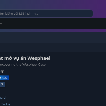
Lật mở vụ án Wesphael
Uncovering the Wesphael Case
tập
t (5/5)
3
nard
,
Tài Liệu