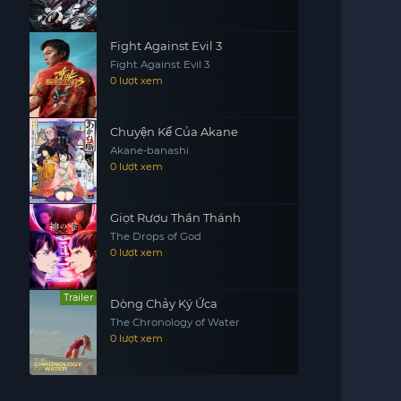
Fight Against Evil 3
Fight Against Evil 3
0 lượt xem
Chuyện Kể Của Akane
Akane-banashi
0 lượt xem
Giọt Rượu Thần Thánh
The Drops of God
0 lượt xem
Trailer
Dòng Chảy Ký Ứca
The Chronology of Water
0 lượt xem