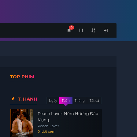
0
TOP PHIM
T. HÀNH
Ngày
Tuần
Tháng
Tất cả
Peach Lover: Nếm Hương Đào
Mọng
Peach Lover
0 lượt xem