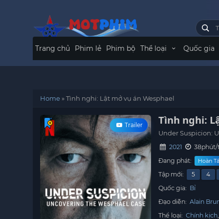
Trang chủ
Phim lẻ
Phim bộ
Thể loại
Quốc gia
Home
»
Tình nghi: Lật mở vụ án Wesphael
Tình nghi: 
Trailer
Under Suspicion: 
2021
38phút/
Đang phát:
Hoàn Tấ
Tập mới:
5
4
Quốc gia:
Bỉ
Đạo diễn:
Alain Bru
Thể loại:
Chính kịch