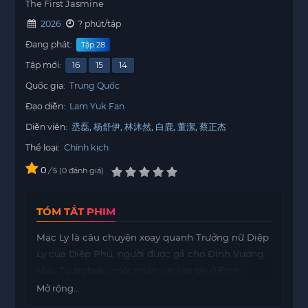
The First Jasmine
2026
? phút/tập
Đang phát:
Tập 28
Tập mới:
16
15
14
Quốc gia:
Trung Quốc
Đạo diễn:
Lam Yuk Fan
Diễn viên:
丞磊
杨舒伊
林沐然
白鹿
董潔
蔡正杰
Thể loại:
Chính kịch
0
/
0
đánh giá
5
TÓM TẮT PHIM
Mạc Ly là câu chuyện xoay quanh Trưởng nữ Diệp
Ly của Diệp Phủ, người được gả cho Định Vương
Mặc Tu Nghiêu, một nhân vật tàn tật ở Định
Vương Phủ đã suy tàn. Ngày Diệp Ly xuất giá
Mở rộng...
cũng là ngày Lê Vương Mặc Cảnh Lê kết hôn với