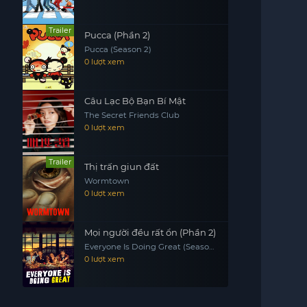
Trailer
Pucca (Phần 2)
Pucca (Season 2)
0 lượt xem
Câu Lạc Bộ Bạn Bí Mật
The Secret Friends Club
0 lượt xem
Trailer
Thị trấn giun đất
Wormtown
0 lượt xem
Mọi người đều rất ổn (Phần 2)
Everyone Is Doing Great (Season
2)
0 lượt xem