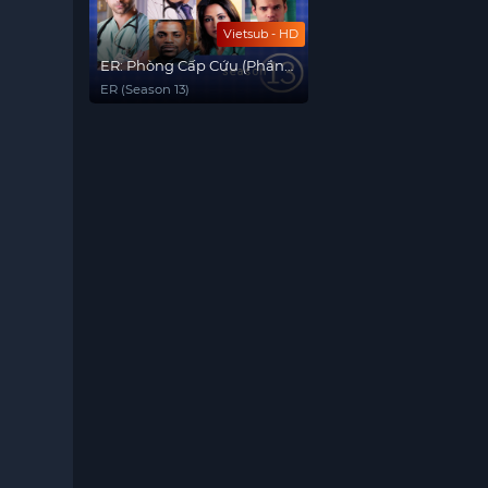
Vietsub - HD
ER: Phòng Cấp Cứu (Phần
13)
ER (Season 13)