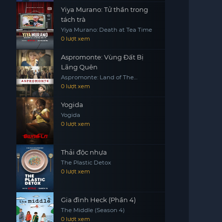
Yiya Murano: Tử thần trong
tách trà
Yiya Murano: Death at Tea Time
0 lượt xem
Aspromonte: Vùng Đất Bị
Lãng Quên
Aspromonte: Land of The
Forgotten
0 lượt xem
Yogida
Yogida
0 lượt xem
Thải độc nhựa
The Plastic Detox
0 lượt xem
Gia đình Heck (Phần 4)
The Middle (Season 4)
0 lượt xem