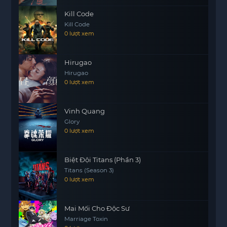
mang đến cho người xem những giây phút hồi
Kill Code
hộp và sâu lắng.
Kill Code
0 lượt xem
Hirugao
Hirugao
0 lượt xem
Vinh Quang
Glory
0 lượt xem
Biệt Đội Titans (Phần 3)
Titans (Season 3)
0 lượt xem
Mai Mối Cho Độc Sư
Marriage Toxin