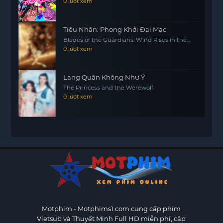
0 lượt xem
Tiêu Nhân: Phong Khởi Đại Mạc
Blades of the Guardians: Wind Rises in the
Desert
0 lượt xem
Lang Quân Không Như Ý
The Princess and the Werewolf
0 lượt xem
Motphim - Motphims1.com
cung cấp phim
Vietsub và Thuyết Minh Full HD miễn phí, cập