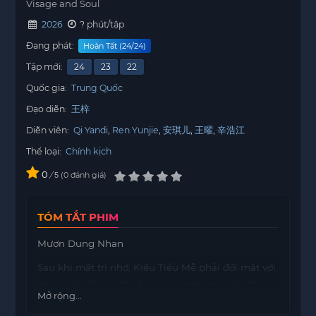
Visage and Soul
2026
? phút/tập
Đang phát:
Hoàn Tất (24/24)
Tập mới:
24
23
22
Quốc gia:
Trung Quốc
Đạo diễn:
王梓
Diễn viên:
Qi Yandi
Ren Yunjie
安琪儿
王曜
辛浩江
Thể loại:
Chính kịch
0
/
0
đánh giá
5
TÓM TẮT PHIM
Mượn Dung Nhan
Sau khi mất trí nhớ, Kiều Tiểu Mễ phải đối mặt với
nhiều khó khăn, đặc biệt là từ anh trai Kiều Chí
Mở rộng...
Uy ngay trong đám tang của cha cô. Trong lúc đó,