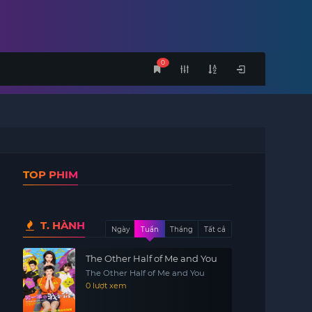
0
TOP PHIM
T. HÀNH
Ngày
Tuần
Tháng
Tất cả
The Other Half of Me and You
The Other Half of Me and You
0 lượt xem