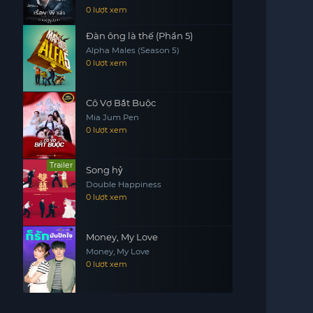
0 lượt xem
Đàn ông là thế (Phần 5)
Alpha Males (Season 5)
0 lượt xem
Cô Vợ Bắt Buộc
Mia Jum Pen
0 lượt xem
Trailer
Song hỷ
Double Happiness
0 lượt xem
Money, My Love
Money, My Love
0 lượt xem