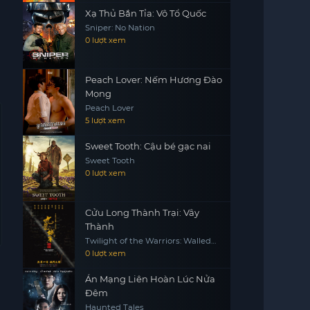
Xạ Thủ Bắn Tỉa: Vô Tổ Quốc
Sniper: No Nation
0 lượt xem
Peach Lover: Nếm Hương Đào
Mọng
Peach Lover
5 lượt xem
Sweet Tooth: Cậu bé gạc nai
Sweet Tooth
0 lượt xem
Cửu Long Thành Trại: Vây
Thành
Twilight of the Warriors: Walled
In
0 lượt xem
Án Mạng Liên Hoàn Lúc Nửa
Đêm
Haunted Tales