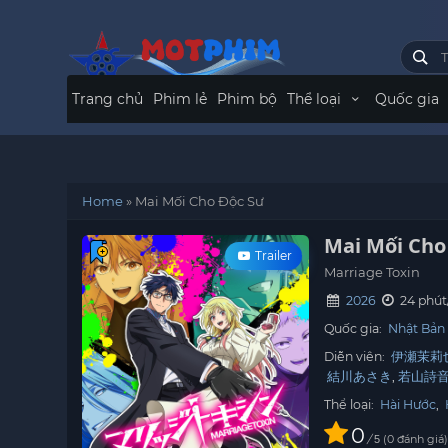
Trang chủ
Phim lẻ
Phim bộ
Thể loại
Quốc gia
Home
»
Mai Mối Cho Độc Sư
Mai Mối Cho
Trailer
Marriage Toxin
2026
24 phút
Quốc gia:
Nhật Bản
Diễn viên:
伊瀬茉莉
結川あさき
若山詩
Thể loại:
Hài Hước
,
0
/
0
đánh giá
5