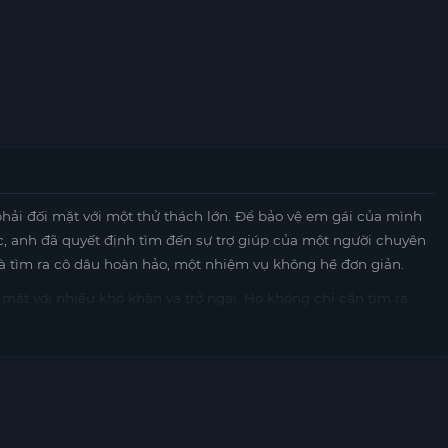
phải đối mặt với một thử thách lớn. Để bảo vệ em gái của mình
, anh đã quyết định tìm đến sự trợ giúp của một người chuyên
là tìm ra cô dâu hoàn hảo, một nhiệm vụ không hề đơn giản.
i mặt với nhiều khó khăn và trở ngại. Họ không chỉ cần tìm ra
từ gia đình và xã hội. Những tình huống dở khóc dở cười xảy ra
gờ.
cũng dần phát triển theo cách mà họ không ngờ tới. Họ bắt đầu
 thực sự mang lại. Những bài học về tình yêu, sự hy sinh và
âu chuyện.