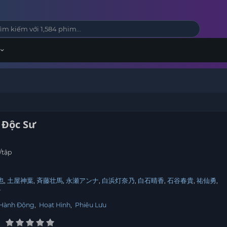
 Độc Sư
/tập
也
土屋神葉
斉藤壮馬
永瀬アンナ
白浜灯奈乃
白石晴香
石谷春貴
祐仙勇
音
Hành Động
,
Hoạt Hình
,
Phiêu Lưu