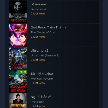
iPossessed
viên y tế. Họ luôn cố gắng hết sức để mang lại sự
iPossessed
chăm sóc tốt nhất cho bệnh nhân, bất chấp
0 lượt xem
những khó khăn và thách thức mà họ phải đối
mặt hàng ngày.
Giọt Rượu Thần Thánh
ER: Phòng Cấp Cứu là một bức tranh chân thực
The Drops of God
về cuộc sống và công việc của những người làm
0 lượt xem
trong ngành y tế, nơi mà sự sống và cái chết đôi
motphim
khi chỉ cách nhau một quyết định.
Ultraman 2
Ultraman (Season 2)
0 lượt xem
Trailer
Tâm lý Mexico
Mexican Psycho
0 lượt xem
Người bảo vệ
Protector
0 lượt xem