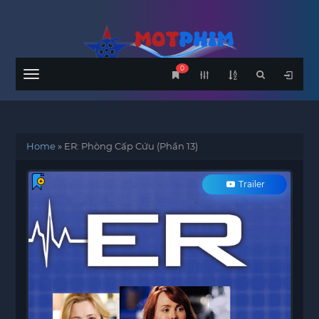
0
Menu
Home
»
ER: Phòng Cấp Cứu (Phần 13)
Trailer