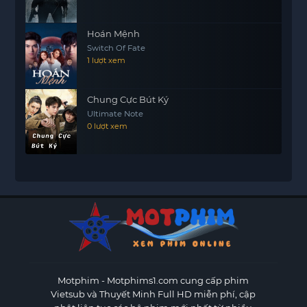
Hoán Mệnh
Switch Of Fate
1 lượt xem
Chung Cực Bút Ký
Ultimate Note
0 lượt xem
Motphim - Motphims1.com
cung cấp phim
Vietsub và Thuyết Minh Full HD miễn phí, cập