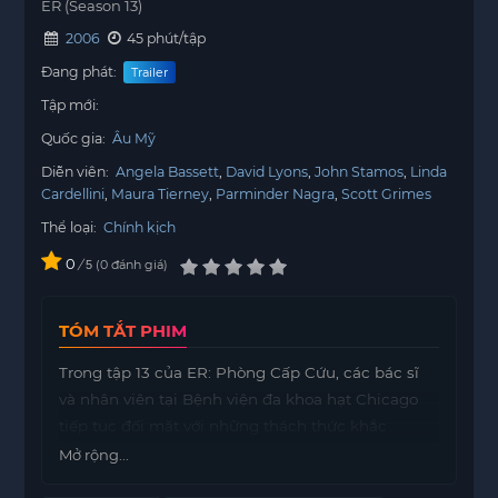
ER (Season 13)
2006
45 phút/tập
Đang phát:
Trailer
Tập mới:
Quốc gia:
Âu Mỹ
Diễn viên:
Angela Bassett
David Lyons
John Stamos
Linda
Cardellini
Maura Tierney
Parminder Nagra
Scott Grimes
Thể loại:
Chính kịch
0
/
0
đánh giá
5
TÓM TẮT PHIM
Trong tập 13 của ER: Phòng Cấp Cứu, các bác sĩ
và nhân viên tại Bệnh viện đa khoa hạt Chicago
tiếp tục đối mặt với những thách thức khắc
nghiệt trong công việc hàng ngày của họ. Họ
Mở rộng...
không chỉ phải đưa ra những quyết định sống còn