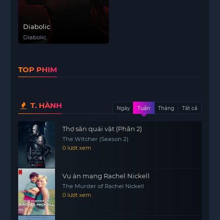
Diabolic
Diabolic
TOP PHIM
T. HÀNH
Ngày
Tuần
Tháng
Tất cả
Thợ săn quái vật (Phần 2)
The Witcher (Season 2)
0 lượt xem
Vụ án mạng Rachel Nickell
The Murder of Rachel Nickell
0 lượt xem