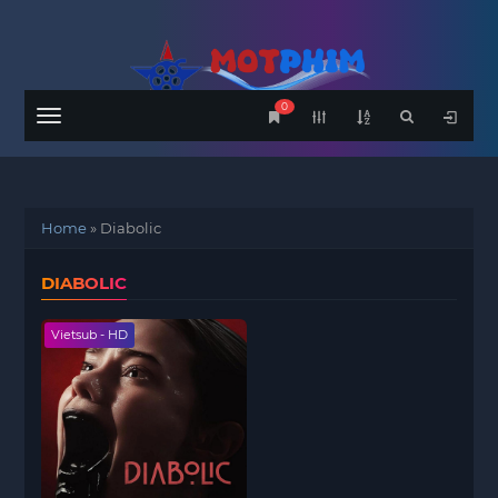
0
Menu
Home
»
Diabolic
DIABOLIC
Vietsub - HD