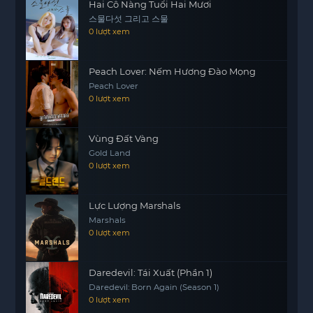
Hai Cô Nàng Tuổi Hai Mươi
스물다섯 그리고 스물
0 lượt xem
Peach Lover: Nếm Hương Đào Mọng
Peach Lover
0 lượt xem
Vùng Đất Vàng
Gold Land
0 lượt xem
Lực Lượng Marshals
Marshals
0 lượt xem
Daredevil: Tái Xuất (Phần 1)
Daredevil: Born Again (Season 1)
0 lượt xem