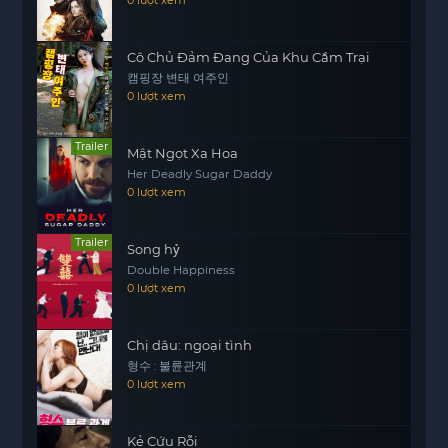
nhạc của Red Hot Chili Peppers. Các thành viên
còn lại luôn nhớ đến anh như một người anh em
Cô Chủ Đảm Đang Của Khu Cắm Trại
và nguồn cảm hứng cho những sáng tác của họ.
캠핑장 변태 여주인
0 lượt xem
Hành trình của Red Hot Chili Peppers không thể
thiếu sự đóng góp của Hillel Slovak. Sự trỗi dậy
Trailer
của họ không chỉ là câu chuyện của sự thành
Mật Ngọt Xa Hoa
công mà còn là câu chuyện về tình bạn, sự đam
Her Deadly Sugar Daddy
0 lượt xem
mê và những kỷ niệm không thể nào quên.
Trailer
Song hỷ
Double Happiness
0 lượt xem
Chị dâu: ngoại tình
형수 : 불륜관계
0 lượt xem
Kẻ Cứu Rỗi