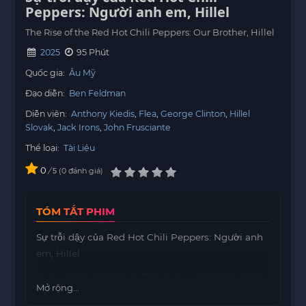
Peppers: Người anh em, Hillel
The Rise of the Red Hot Chili Peppers: Our Brother, Hillel
2025
95 Phút
Quốc gia:
Âu Mỹ
Đạo diễn:
Ben Feldman
Diễn viên:
Anthony Kiedis
Flea
George Clinton
Hillel
Slovak
Jack Irons
John Frusciante
Thể loại:
Tài Liệu
0
/
0
đánh giá
5
TÓM TẮT PHIM
Sự trỗi dậy của Red Hot Chili Peppers: Người anh
em, Hillel
Red Hot Chili Peppers đã trải qua một hành trình
Mở rộng...
dài để trở thành một trong những ban nhạc nổi