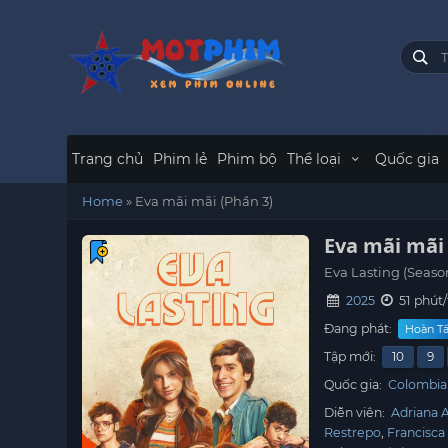
Trang chủ
Phim lẻ
Phim bộ
Thể loại
Quốc gia
Home
»
Eva mãi mãi (Phần 3)
Eva mãi mãi 
Eva Lasting (Seaso
2025
51 phút/
Đang phát:
Hoàn Tất
Tập mới:
10
9
Quốc gia:
Colombia
Diễn viên:
Adriana 
Restrepo
Francisca