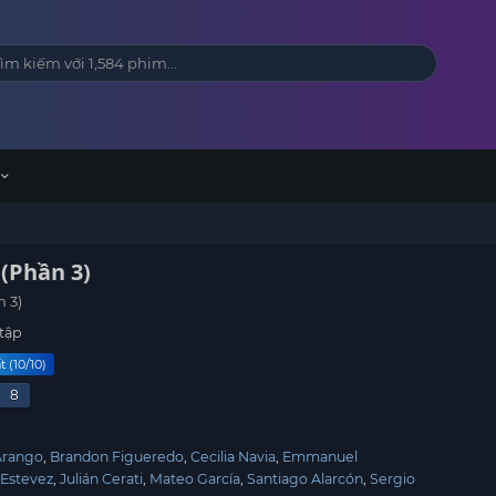
(Phần 3)
n 3)
tập
 (10/10)
8
Arango
Brandon Figueredo
Cecilia Navia
Emmanuel
 Estevez
Julián Cerati
Mateo García
Santiago Alarcón
Sergio