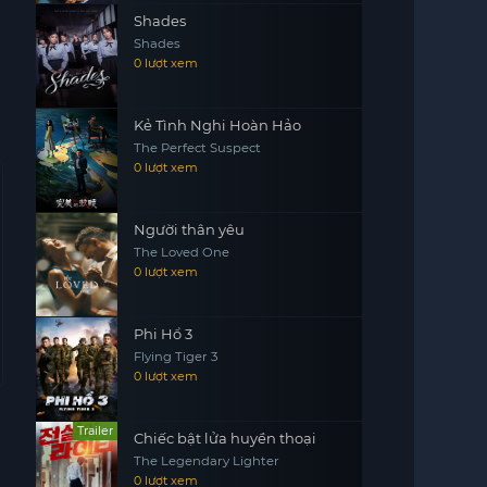
Shades
Shades
0 lượt xem
Kẻ Tình Nghi Hoàn Hảo
The Perfect Suspect
0 lượt xem
Người thân yêu
The Loved One
0 lượt xem
Phi Hổ 3
Flying Tiger 3
0 lượt xem
Trailer
Chiếc bật lửa huyền thoại
The Legendary Lighter
0 lượt xem