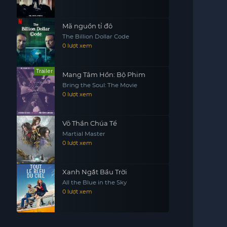
Mã nguồn tỉ đô
The Billion Dollar Code
0 lượt xem
Trailer
Mang Tâm Hồn: Bộ Phim
Bring the Soul: The Movie
0 lượt xem
Võ Thần Chúa Tể
Martial Master
0 lượt xem
Xanh Ngắt Bầu Trời
All the Blue in the Sky
0 lượt xem