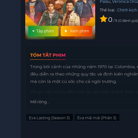
Palau
Verónica Oro
Thể loại:
Chính kịch
0
/
0
đánh giá
5
Tập phim
Xem phim
TÓM TẮT PHIM
Trong bối cảnh của những năm 1970 tại Colombia, 
đều diễn ra theo những quy tắc và định kiến nghiê
mà còn là một cú sốc cho cả ngôi trường.
Cô gái này mang đến một làn gió mới, thách thức n
mạnh mẽ, cô đã khiến cho nhiều chàng trai trong t
Mở rộng...
bình giờ đây trở nên xao xuyến, và những cảm xúc 
Hành trình của cô không chỉ là việc tìm kiếm bản 
Eva Lasting (Season 3)
Eva mãi mãi (Phần 3)
nhắc. Cô đã dạy cho bạn bè xung quanh mình rằng sự
đến từ những nơi bất ngờ nhất.