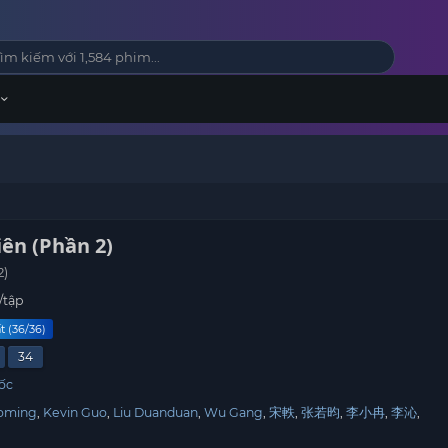
ên (Phần 2)
2)
/tập
t (36/36)
34
ốc
oming
Kevin Guo
Liu Duanduan
Wu Gang
宋軼
张若昀
李小冉
李沁