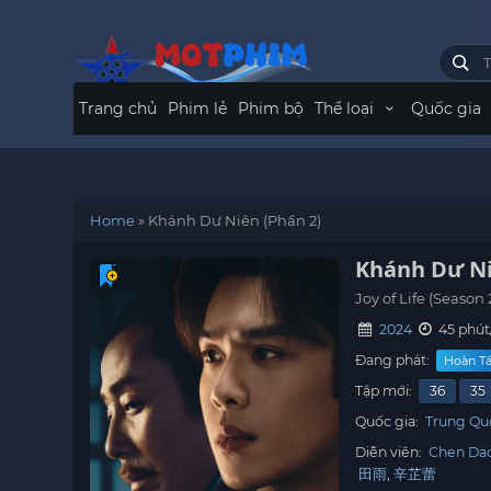
Trang chủ
Phim lẻ
Phim bộ
Thể loại
Quốc gia
Home
»
Khánh Dư Niên (Phần 2)
Khánh Dư Ni
Joy of Life (Season 
2024
45 phút
Đang phát:
Hoàn Tấ
Tập mới:
36
35
Quốc gia:
Trung Qu
Diễn viên:
Chen Da
田雨
辛芷蕾