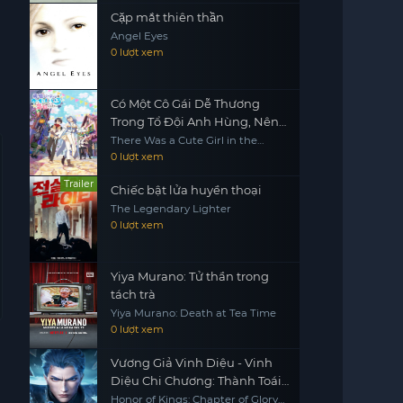
Cặp mắt thiên thần
Angel Eyes
0 lượt xem
Có Một Cô Gái Dễ Thương
Trong Tổ Đội Anh Hùng, Nên
Tôi Thử Tỏ Tình
There Was a Cute Girl in the
Hero's Party, so I Tried Confessing
0 lượt xem
to Her
Trailer
Chiếc bật lửa huyền thoại
The Legendary Lighter
0 lượt xem
Yiya Murano: Tử thần trong
tách trà
Yiya Murano: Death at Tea Time
0 lượt xem
Vương Giả Vinh Diệu - Vinh
Diệu Chi Chương: Thành Toái
Nguyệt (Phần 2)
Honor of Kings: Chapter of Glory