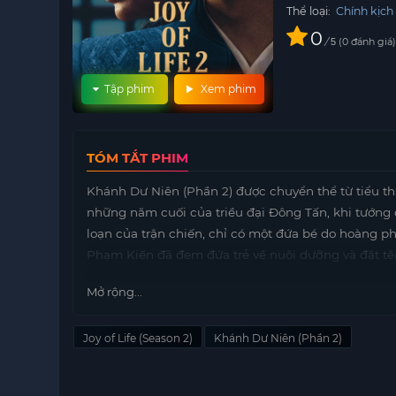
Thể loại:
Chính kịch
0
/
0
đánh giá
5
Tập phim
Xem phim
TÓM TẮT PHIM
Khánh Dư Niên (Phần 2) được chuyển thể từ tiểu th
những năm cuối của triều đại Đông Tấn, khi tướng
loạn của trận chiến, chỉ có một đứa bé do hoàng p
Phạm Kiến đã đem đứa trẻ về nuôi dưỡng và đặt t
Khi Phạm Nhàn tròn 18 tuổi, cậu bắt đầu bị cuốn và
Mở rộng...
cũng trở thành một vị quan tài ba, giải quyết nhi
Đế, nhưng dần dần cậu phát hiện ra rằng chính Vũ 
Joy of Life (Season 2)
Khánh Dư Niên (Phần 2)
bày, Phạm Nhàn quyết tâm báo thù cho cha mẹ, đồ
lại chính sách tàn bạo của Vũ Đế.