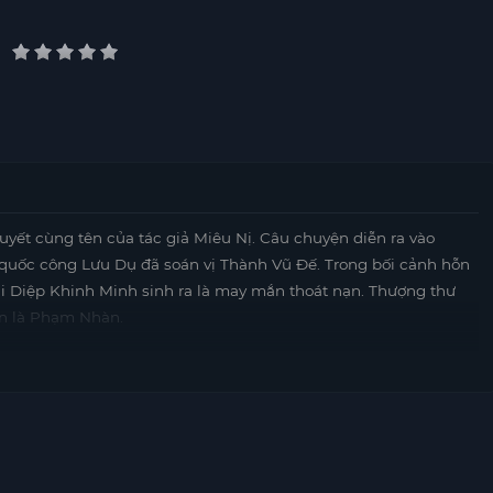
uyết cùng tên của tác giả Miêu Nị. Câu chuyện diễn ra vào
 quốc công Lưu Dụ đã soán vị Thành Vũ Đế. Trong bối cảnh hỗn
hi Diệp Khinh Minh sinh ra là may mắn thoát nạn. Thượng thư
ên là Phạm Nhàn.
o cuộc tranh giành quyền lực trong cung điện. Đồng thời, cậu
ều vụ án phức tạp. Phạm Nhàn luôn trung thành
motphim
với Vũ
Đế là người đã hại chết cha mẹ mình. Khi sự thật được phơi
ng thời cũng vì sự an nguy của dân chúng mà đứng lên chống