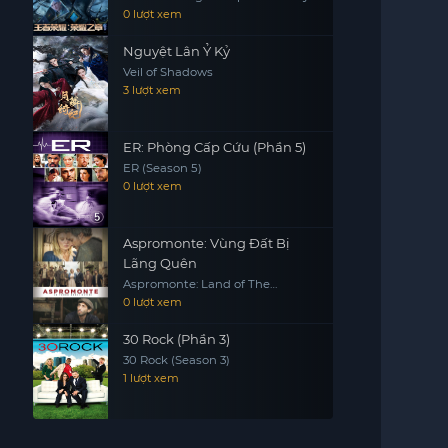
(Season 2)
0 lượt xem
Nguyệt Lân Ỷ Kỷ
Veil of Shadows
3 lượt xem
ER: Phòng Cấp Cứu (Phần 5)
ER (Season 5)
0 lượt xem
Aspromonte: Vùng Đất Bị
Lãng Quên
Aspromonte: Land of The
Forgotten
0 lượt xem
30 Rock (Phần 3)
30 Rock (Season 3)
1 lượt xem