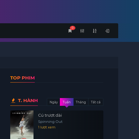
0
TOP PHIM
T. HÀNH
Ngày
Tuần
Tháng
Tất cả
Cú trượt dài
Spinning Out
1 lượt xem