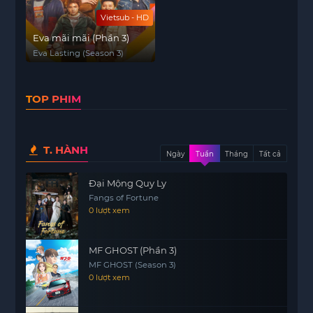
Vietsub - HD
Eva mãi mãi (Phần 3)
Eva Lasting (Season 3)
TOP PHIM
T. HÀNH
Ngày
Tuần
Tháng
Tất cả
Đại Mộng Quy Ly
Fangs of Fortune
0 lượt xem
MF GHOST (Phần 3)
MF GHOST (Season 3)
0 lượt xem