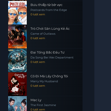
Bưu thiếp từ bờ vực
Postcards from the Edge
0 lượt xem
Trò Chơi Săn Lùng Kẻ Ác
Game of Outlaws
0 lượt xem
Đại Tống Bắc Đẩu Tư
Da Song Bei Wei Department
0 lượt xem
Cô Đi Mà Lấy Chồng Tôi
Marry My Husband
0 lượt xem
Mạc Ly
The First Jasmine
0 lượt xem