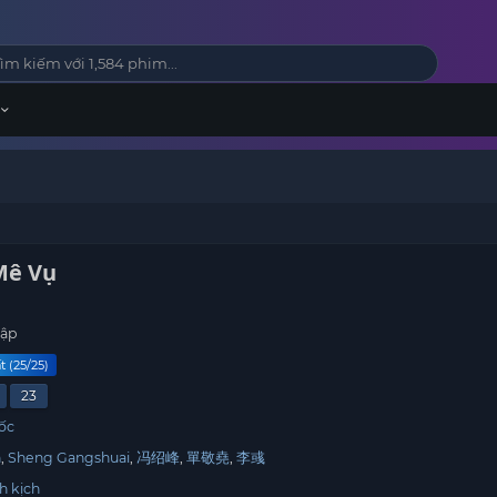
Mê Vụ
tập
t (25/25)
23
ốc
n
Sheng Gangshuai
冯绍峰
單敬堯
李彧
h kịch