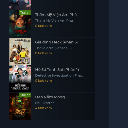
Trailer
Thẩm Mỹ Viện Âm Phủ
Thẩm Mỹ Viện Âm Phủ
0 lượt xem
Gia đình Heck (Phần 5)
The Middle (Season 5)
0 lượt xem
Hồ Sơ Trinh Sát (Phần 1)
Detective Investigation Files
(Season 1)
0 lượt xem
Trailer
Heo Năm Móng
Hell Trotter
4 lượt xem