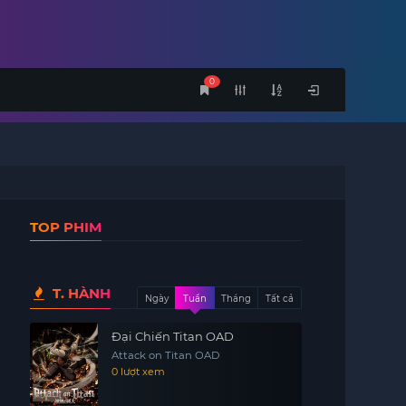
0
TOP PHIM
T. HÀNH
Ngày
Tuần
Tháng
Tất cả
Đại Chiến Titan OAD
Attack on Titan OAD
0 lượt xem