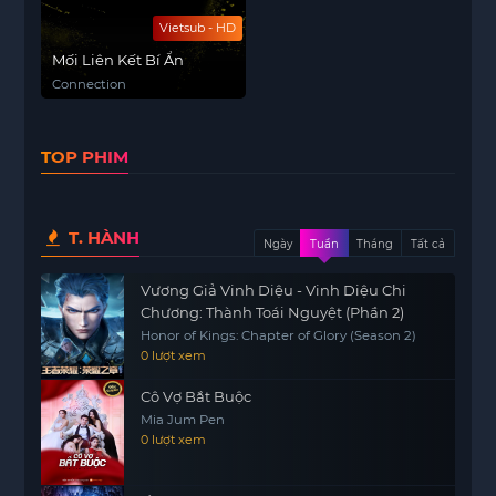
Vietsub - HD
Mối Liên Kết Bí Ẩn
Connection
TOP PHIM
T. HÀNH
Ngày
Tuần
Tháng
Tất cả
Vương Giả Vinh Diệu - Vinh Diệu Chi
Chương: Thành Toái Nguyệt (Phần 2)
Honor of Kings: Chapter of Glory (Season 2)
0 lượt xem
Cô Vợ Bắt Buộc
Mia Jum Pen
0 lượt xem