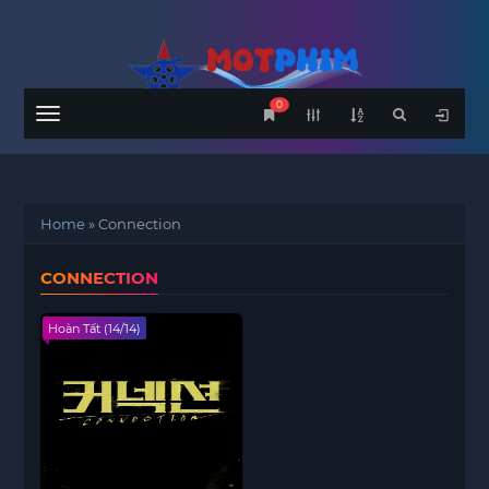
0
Menu
Home
»
Connection
CONNECTION
Hoàn Tất (14/14)