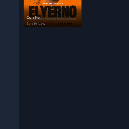
Con Rể
Son-in-Law