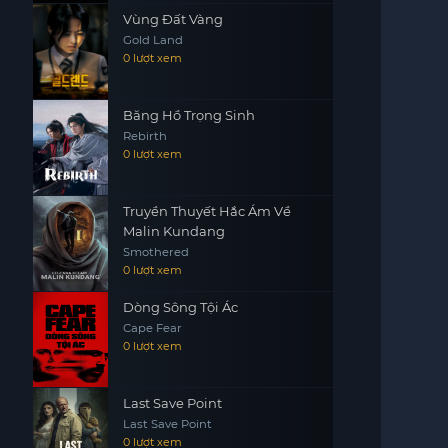
Vùng Đất Vàng
Gold Land
0 lượt xem
Băng Hồ Trọng Sinh
Rebirth
0 lượt xem
Truyền Thuyết Hắc Ám Về
Malin Kundang
Smothered
0 lượt xem
Dòng Sông Tội Ác
Cape Fear
0 lượt xem
Last Save Point
Last Save Point
0 lượt xem