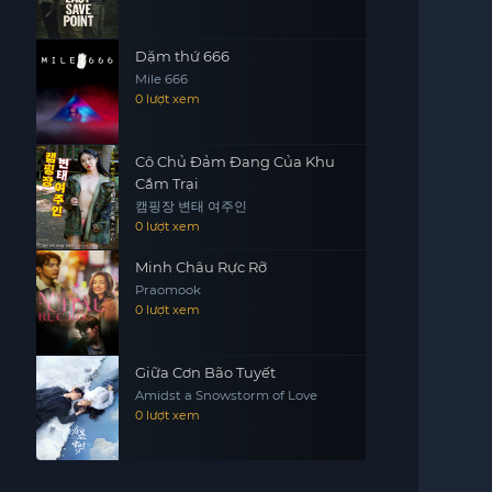
Dặm thứ 666
Mile 666
0 lượt xem
Cô Chủ Đảm Đang Của Khu
Cắm Trại
캠핑장 변태 여주인
0 lượt xem
Minh Châu Rực Rỡ
Praomook
0 lượt xem
Giữa Cơn Bão Tuyết
Amidst a Snowstorm of Love
0 lượt xem