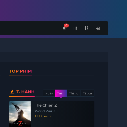
0
TOP PHIM
T. HÀNH
Ngày
Tuần
Tháng
Tất cả
Thế Chiến Z
World War Z
1 lượt xem