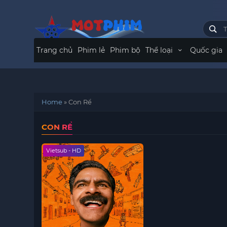
Trang chủ
Phim lẻ
Phim bộ
Thể loại
Quốc gia
Home
»
Con Rể
CON RỂ
Vietsub - HD