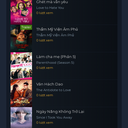
Ghét mà vẫn yêu
Love to Hate You
0 lượt xem
Trailer
Thẩm Mỹ Viện Âm Phủ
Thẩm Mỹ Viện Âm Phủ
0 lượt xem
Làm cha mẹ (Phần 5)
Parenthood (Season 5)
0 lượt xem
Vân Hách Dao
The Antidote to Love
0 lượt xem
Ngày Nắng Không Trở Lại
Since I Took You Away
0 lượt xem