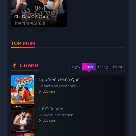
Chị Dâu Gợi Cảm
형수의 벌어진 꽃잎
TOP PHIM
T. HÀNH
Ngày
Tuần
Tháng
Tất cả
Người Yêu Miền Quê
Hometown Romance
0 lượt xem
Hổ Giấu Vằn
Wicked Temptation
0 lượt xem