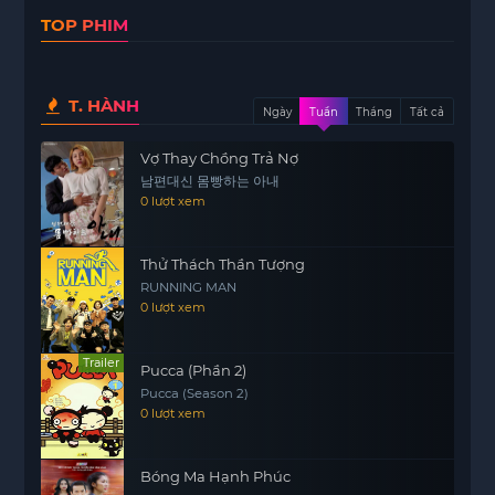
TOP PHIM
Nội dung phim không chỉ đơn thuần là những
hoạt động tội phạm mà còn thể hiện cuộc sống,
những ước mơ và nỗi đau của những con người
T. HÀNH
sống trong một xã hội đầy biến động. Những
Ngày
Tuần
Tháng
Tất cả
nhân vật trong O’ Romeo không chỉ là những kẻ
Vợ Thay Chồng Trả Nợ
phạm tội mà còn là những nạn nhân của hoàn
남편대신 몸빵하는 아내
cảnh, những người bị cuốn vào vòng xoáy của số
0 lượt xem
phận.
Bằng cách khéo léo lồng ghép những tình tiết gay
Thử Thách Thần Tượng
cấn cùng với những yếu tố văn hóa đặc trưng, bộ
RUNNING MAN
0 lượt xem
phim mang đến cho người xem một cái nhìn
chân thực về cuộc sống ở Mumbai. Hình ảnh
những con phố đông đúc, những vụ án ly kỳ và
Trailer
Pucca (Phần 2)
những mối quan hệ phức tạp giữa các nhân vật
Pucca (Season 2)
0 lượt xem
khiến cho khán giả không thể rời mắt khỏi màn
hình.
Bóng Ma Hạnh Phúc
O’ Romeo không chỉ là một bộ phim giải trí, mà