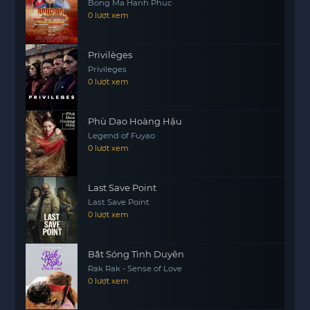
Bong Ma Hanh Phuc
còn là một tác phẩm nghệ thuật phản ánh những
0 lượt xem
vấn đề xã hội nghiêm trọng. Qua đó, nó mở ra một
cuộc đối thoại về sự thay đổi và những gì cần phải
Privilèges
được thay đổi trong một thành phố đang trên đà
Privileges
phát triển như Mumbai.
0 lượt xem
Với những thông điệp sâu sắc và hình ảnh sống
động, O’ Romeo chắc chắn sẽ để lại ấn tượng
Phù Dao Hoàng Hậu
mạnh mẽ trong lòng khán giả, như một lời nhắc
Legend of Fuyao
nhở về những gì đã qua và những gì đang
0 lượt xem
https://mot phim
chờ đón trong tương lai.
Last Save Point
Last Save Point
0 lượt xem
Bắt Sóng Tình Duyên
Rak Rak - Sense of Love
0 lượt xem