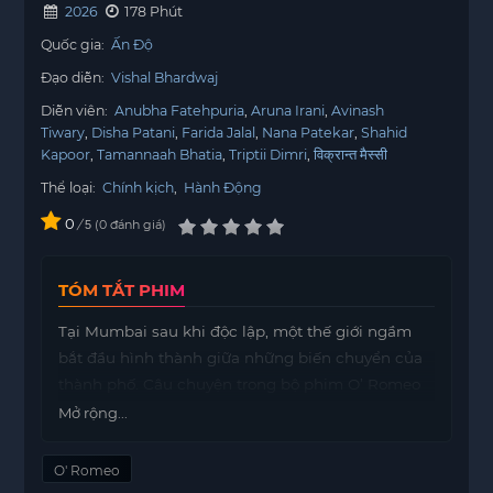
2026
178 Phút
Quốc gia:
Ấn Độ
Đạo diễn:
Vishal Bhardwaj
Diễn viên:
Anubha Fatehpuria
Aruna Irani
Avinash
Tiwary
Disha Patani
Farida Jalal
Nana Patekar
Shahid
Kapoor
Tamannaah Bhatia
Triptii Dimri
विक्रान्त मैस्सी
Thể loại:
Chính kịch
,
Hành Động
0
/
0
đánh giá
5
TÓM TẮT PHIM
Tại Mumbai sau khi độc lập, một thế giới ngầm
bắt đầu hình thành giữa những biến chuyển của
thành phố. Câu chuyện trong bộ phim O’ Romeo
khai thác sâu sắc bối cảnh tội phạm của một thời
Mở rộng...
kỳ đã qua, đưa người xem dạo quanh những con
phố sống động và những bóng tối của đô thị lớn
O' Romeo
nhất Ấn Độ.