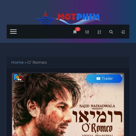
0
Menu
Home
»
O’ Romeo
Trailer