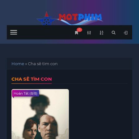
0
Menu
Home
»
Cha sẽ tìm con
CHA SẼ TÌM CON
Hoàn Tất (8/8)