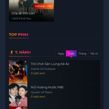
Vietsub - HD
Cha sẽ tìm con
I Will Find You
TOP PHIM
T. HÀNH
Ngày
Tuần
Tháng
Tất cả
Trò Chơi Săn Lùng Kẻ Ác
Game of Outlaws
0 lượt xem
Nữ Hoàng Nước Mắt
Queen of Tears
0 lượt xem