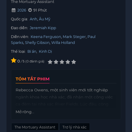
The Mortuary Assistant
2026
91 Phút
Quốc gia:
Anh
Âu Mỹ
Đạo diễn:
Jeremiah Kipp
Diễn viên:
Keena Ferguson
Mark Steger
Paul
Sparks
Shelly Gibson
Willa Holland
Thể loại:
Bí ẩn
,
Kinh Dị
0
/
0
đánh giá
5
TÓM TẮT PHIM
Rebecca Owens, một sinh viên mới tốt nghiệp
ngành khoa học nhà xác, đã nhận một công việc
ca đêm tại nhà xác River Fields. Lúc đầu, công
việc có vẻ đơn giản với những nhiệm vụ như ướp
Mở rộng...
xác, hoàn thành giấy tờ và giữ gìn vệ sinh. Tuy
nhiên, khi bắt đầu làm việc vào ban đêm,
The Mortuary Assistant
Trợ lý nhà xác