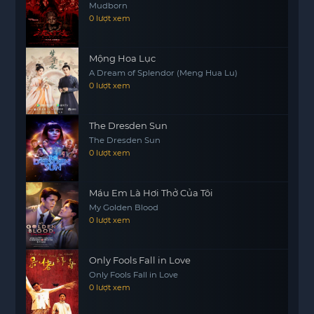
Mudborn
thân, nơi mà Rebecca phải tìm ra cách để đối mặt
0 lượt xem
với nỗi sợ hãi và vượt qua những rào cản tâm lý.
Liệu cô có thể tìm ra sự thật và thoát khỏi những
Mộng Hoa Lục
ám ảnh của quá khứ hay không? Hãy cùng theo
A Dream of Splendor (Meng Hua Lu)
dõi hành trình của Rebecca trong Trợ lý nhà xác.
0 lượt xem
The Dresden Sun
The Dresden Sun
0 lượt xem
Máu Em Là Hơi Thở Của Tôi
My Golden Blood
0 lượt xem
Only Fools Fall in Love
Only Fools Fall in Love
0 lượt xem