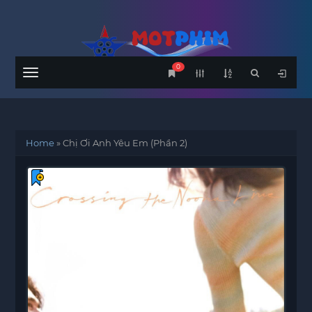
0
Menu
Home
»
Chị Ơi Anh Yêu Em (Phần 2)