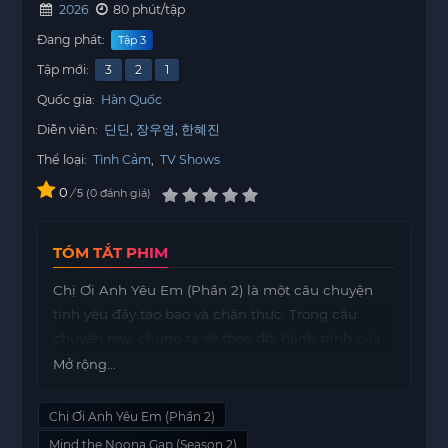
2026
80 phút/tập
Đang phát:
Tập 3
Tập mới:
3
2
1
Quốc gia:
Hàn Quốc
Diễn viên:
딘딘
장우영
한혜진
Thể loại:
Tình Cảm
,
TV Shows
0
/
0
đánh giá
5
TÓM TẮT PHIM
Chị Ơi Anh Yêu Em (Phần 2) là một câu chuyện
tình yêu đầy táo bạo và chân thực. Trong câu
chuyện này, chúng ta sẽ theo dõi hành trình của
một người đàn ông và một người phụ nữ, cả hai
Mở rộng...
đều có người yêu trẻ hơn mình.
Chị Ơi Anh Yêu Em (Phần 2)
Họ đã phải đối mặt với nhiều thử thách trong mối
quan hệ của mình, đặc biệt là sự khác biệt về tuổi
Mind the Noona Gap (Season 2)