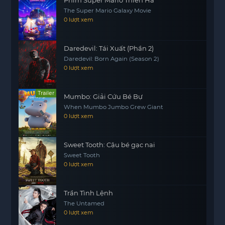
diễn biến tiếp theo trong câu chuyện này, nơi mà
The Super Mario Galaxy Movie
tình yêu sẽ luôn tìm được cách để vượt qua mọi
0 lượt xem
trở ngại.
Daredevil: Tái Xuất (Phần 2)
Daredevil: Born Again (Season 2)
0 lượt xem
Trailer
Mumbo: Giải Cứu Bé Bự
When Mumbo Jumbo Grew Giant
0 lượt xem
Sweet Tooth: Cậu bé gạc nai
Sweet Tooth
0 lượt xem
Trần Tình Lệnh
The Untamed
0 lượt xem