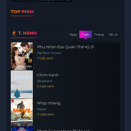
tác. Tuy nhiên, tình yêu của họ không bị giới hạn
TOP PHIM
bởi những rào cản xã hội mà ngược lại, nó trở
thành động lực thúc đẩy họ tiến về phía trước.
Câu chuyện không chỉ nói về tình yêu mà còn
T. HÀNH
Ngày
Tuần
Tháng
Tất cả
khám phá những cảm xúc sâu sắc, sự chân thành
và sự mạnh dạn trong việc bày tỏ tình cảm. Cả hai
Phu Nhân Đại Quân Thế Kỷ 21
nhân vật chính đều thể hiện sự trưởng thành và
Perfect Crown
quyết tâm trong việc xây dựng một mối quan hệ
1 lượt xem
bền vững, bất chấp những lời bàn tán xung
quanh.
Chim Xanh
Bluebird
Chị Ơi Anh Yêu Em (Phần 2) không chỉ là một bộ
0 lượt xem
phim về tình yêu mà còn là một bài học về việc
chấp nhận bản thân và đối mặt với những định
kiến. Họ dạy chúng ta rằng tình yêu thực sự
Nhịp nhàng
Move
không phân biệt tuổi tác, mà quan trọng nhất là
0 lượt xem
sự kết nối giữa hai tâm hồn.
Chúng ta cùng
https://mot phim
chờ đợi những
Phim Super Mario Thiên Hà