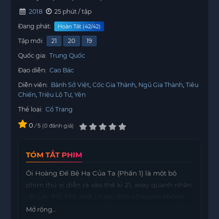
2018
25 phút / tập
Đang phát:
Hoàn Tất (42/42)
Tập mới:
21
20
19
Quốc gia:
Trung Quốc
Đạo diễn:
Cao Bác
Diễn viên:
Bành Sở Việt
Cốc Gia Thành
Ngũ Gia Thành
Tiêu
Chiến
Triệu Lộ Tư
Yên
Thể loại:
Cổ Trang
0
/
0
đánh giá
5
TÓM TẮT PHIM
Ôi Hoàng Đế Bệ Hạ Của Ta (Phần 1) là một bộ
phim thú vị diễn ra vào thế kỉ 21, xoay quanh nhân
vật Lạc Phỉ Phỉ, một cô gái tình cờ xuyên không
đến một quốc gia xa lạ và bí ẩn mang tên Hoàng
Mở rộng...