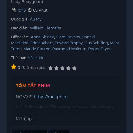
Lady Bodyguard
1943
69 Phút
Quốc gia:
Âu Mỹ
Đạo diễn:
William Clemens
Diễn viên:
Anne Shirley
Clem Bevans
Donald
MacBride
Eddie Albert
Edward Brophy
Gus Schilling
Mary
Treen
Maude Eburne
Raymond Walburn
Roger Pryor
Thể loại:
Hài Hước
0
/
0
đánh giá
5
TÓM TẮT PHIM
Nữ Vệ Sĩ
https://mot phim
A.C. Baker, giám đốc quảng cáo của một công ty
bảo hiểm, đã tiếp cận phi công thử nghiệm Terry
Mở rộng...
Moore với một đề nghị hấp dẫn. Đổi lại việc sử
dụng hình ảnh và lời chứng thực của Terry, ông sẽ