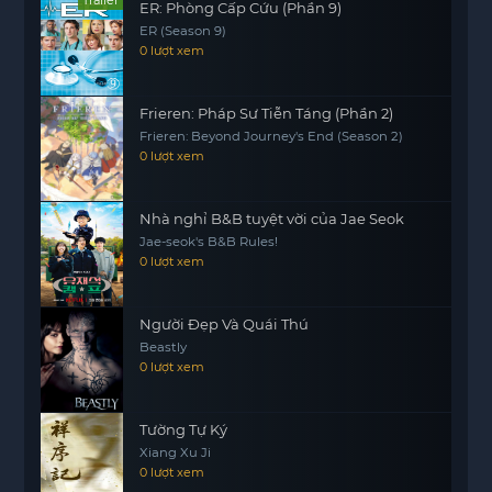
ER: Phòng Cấp Cứu (Phần 9)
ER (Season 9)
0 lượt xem
Frieren: Pháp Sư Tiễn Táng (Phần 2)
Frieren: Beyond Journey's End (Season 2)
0 lượt xem
Nhà nghỉ B&B tuyệt vời của Jae Seok
Jae-seok's B&B Rules!
0 lượt xem
Người Đẹp Và Quái Thú
Beastly
0 lượt xem
Tường Tự Ký
Xiang Xu Ji
0 lượt xem