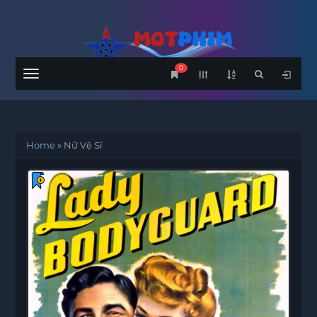
0
Menu
Home
»
Nữ Vệ Sĩ