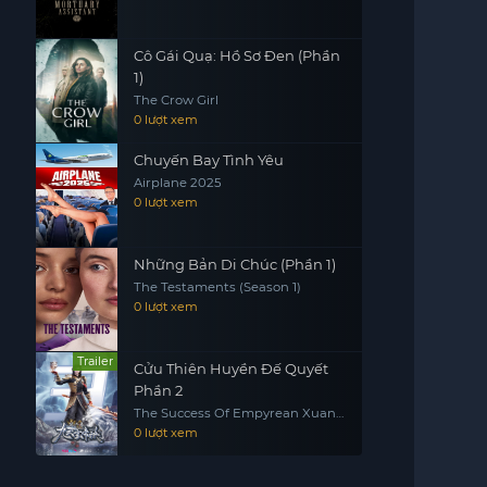
Cô Gái Quạ: Hồ Sơ Đen (Phần
1)
The Crow Girl
0 lượt xem
Chuyến Bay Tình Yêu
Airplane 2025
0 lượt xem
Những Bản Di Chúc (Phần 1)
The Testaments (Season 1)
0 lượt xem
Trailer
Cửu Thiên Huyền Đế Quyết
Phần 2
The Success Of Empyrean Xuan
Emperor
0 lượt xem