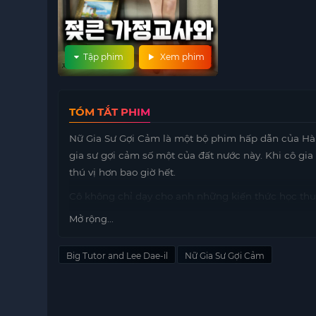
Tập phim
Xem phim
TÓM TẮT PHIM
Nữ Gia Sư Gợi Cảm là một bộ phim hấp dẫn của Hàn
gia sư gợi cảm số một của đất nước này. Khi cô gi
thú vị hơn bao giờ hết.
Cô không chỉ dạy cho anh những kiến thức học thu
cuộc sống. Từ việc đẩy xe
motphim
bò, quét lỗ dậu
Mở rộng...
phát triển bản thân một cách toàn diện.
Mối quan hệ giữa hai người dần trở nên thân thiết 
Big Tutor and Lee Dae-il
Nữ Gia Sư Gợi Cảm
thức mà còn cảm nhận được sự ấm áp và gần gũi từ
mà còn là những trải nghiệm sống quý giá.
Nữ Gia Sư Gợi Cảm không chỉ là một câu chuyện về