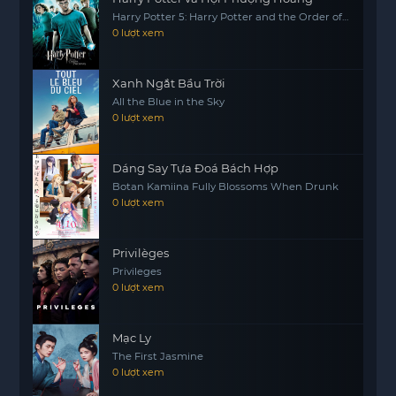
Nữ Chiến không chỉ là một câu chuyện về sự
Harry Potter 5: Harry Potter and the Order of
the Phoenix
phản bội và đau khổ, mà còn là một hành trình
0 lượt xem
tìm kiếm bản thân và khẳng định sức mạnh của
phụ nữ. Cô đã học được rằng, dù cuộc sống có
Xanh Ngắt Bầu Trời
khó khăn đến đâu, sự đoàn kết và tình bạn sẽ
All the Blue in the Sky
luôn là chìa khóa giúp vượt qua mọi thử thách.
0 lượt xem
Dáng Say Tựa Đoá Bách Hợp
Botan Kamiina Fully Blossoms When Drunk
0 lượt xem
Privilèges
Privileges
0 lượt xem
Mạc Ly
The First Jasmine
0 lượt xem