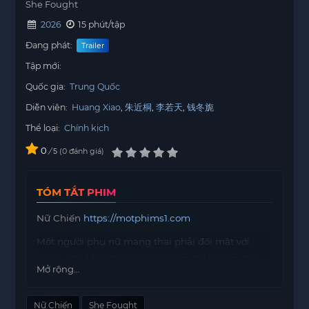
She Fought
2026
15 phút/tập
Đang phát:
Trailer
Tập mới:
Quốc gia:
Trung Quốc
Diễn viên:
Huang Xiao
朱近桐
李若天
钱冬旎
Thể loại:
Chính kịch
0
/
0
đánh giá
5
TÓM TẮT PHIM
Nữ Chiến
https://motphims1.com
Một người phụ nữ mang thai phải đối mặt với
nhiều khó khăn trong cuộc sống. Cô không chỉ
Mở rộng...
chịu đựng sự phân biệt đối xử tại nơi làm việc mà
còn phải giải quyết những mâu thuẫn trong gia
Nữ Chiến
She Fought
đình. Đặc biệt, cô cảm thấy đau lòng khi phát