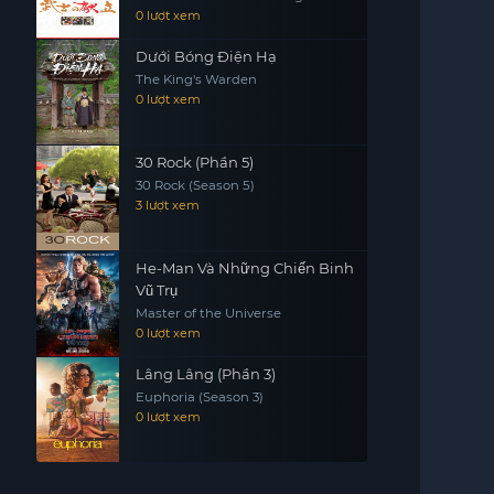
0 lượt xem
Dưới Bóng Điện Hạ
The King's Warden
0 lượt xem
30 Rock (Phần 5)
30 Rock (Season 5)
3 lượt xem
He-Man Và Những Chiến Binh
Vũ Trụ
Master of the Universe
0 lượt xem
Lâng Lâng (Phần 3)
Euphoria (Season 3)
0 lượt xem