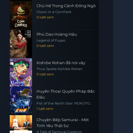
Chú Hề Trong Cánh Đồng Ngô
Clown in a Cornfield
0 lượt xem
Phù Dao Hoàng Hậu
Legend of Fuyao
0 lượt xem
Kishibe Rohan đã nói vậy
Thus Spoke Kishibe Rohan
0 lượt xem
Huyền Thoại Quyền Pháp Bắc
Đẩu
Fist of the North Star: HOKUTO
NO KEN
1 lượt xem
Chuyện Bếp Samurai - Một
Tình Yêu Thật Sự
A Tale of Samurai Cooking