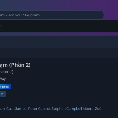
hạm (Phần 2)
eason 2)
/tập
t (8/8)
6
son
Cush Jumbo
Peter Capaldi
Stephen Campbell Moore
Zoë