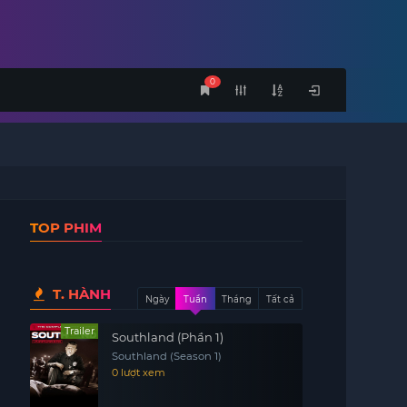
0
TOP PHIM
T. HÀNH
Ngày
Tuần
Tháng
Tất cả
Trailer
Southland (Phần 1)
Southland (Season 1)
0 lượt xem