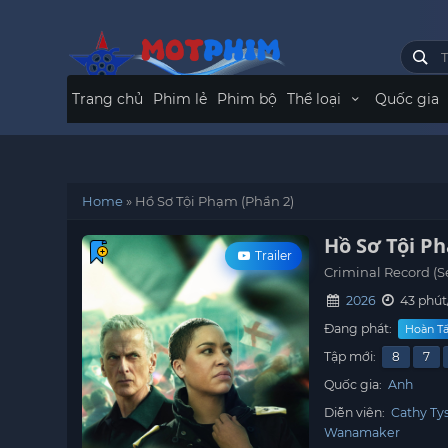
Trang chủ
Phim lẻ
Phim bộ
Thể loại
Quốc gia
Home
»
Hồ Sơ Tội Phạm (Phần 2)
Hồ Sơ Tội P
Trailer
Criminal Record (S
2026
43 phút
Đang phát:
Hoàn Tấ
Tập mới:
8
7
Quốc gia:
Anh
Diễn viên:
Cathy Ty
Wanamaker