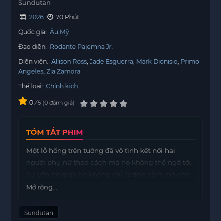
Sundutan
2026
70 Phút
Quốc gia:
Âu Mỹ
Đạo diễn:
Rodante Pajemna Jr.
Diễn viên:
Allison Ross
Jade Esguerra
Mark Dionisio
Primo
Angeles
Zia Zamora
Thể loại:
Chính kịch
0
/
0
đánh giá
5
TÓM TẮT PHIM
Một lỗ hổng trên tường đã vô tình kết nối hai
người phụ nữ theo cách mà họ không thể ngờ tới.
Sự gắn bó giữa họ không chỉ là tình cảm mà còn
bao gồm cả những khía cạnh thể xác, tạo nên
Mở rộng...
một mối quan hệ đầy phức tạp và bí ẩn.
Sundutan
Tình yêu của họ, mặc dù bị cấm đoán, lại trở nên