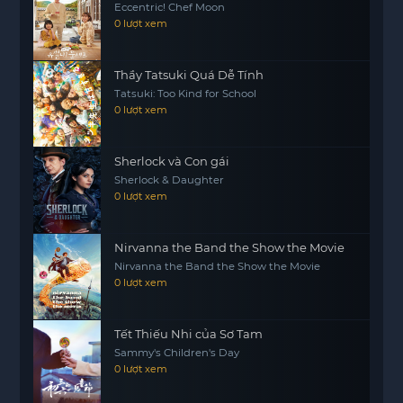
Eccentric! Chef Moon
xoáy của lòng tham và sự phản bội? Hãy cùng
0 lượt xem
theo dõi những diễn biến hấp dẫn trong câu
chuyện này.
Thầy Tatsuki Quá Dễ Tính
Tatsuki: Too Kind for School
0 lượt xem
Sherlock và Con gái
Sherlock & Daughter
0 lượt xem
Nirvanna the Band the Show the Movie
Nirvanna the Band the Show the Movie
0 lượt xem
Tết Thiếu Nhi của Sơ Tam
Sammy's Children's Day
0 lượt xem