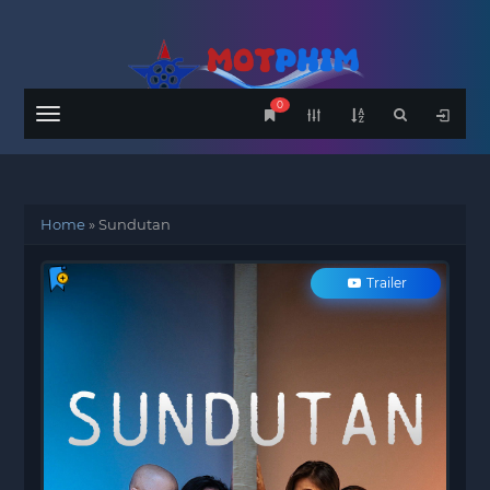
0
Menu
Home
»
Sundutan
Trailer