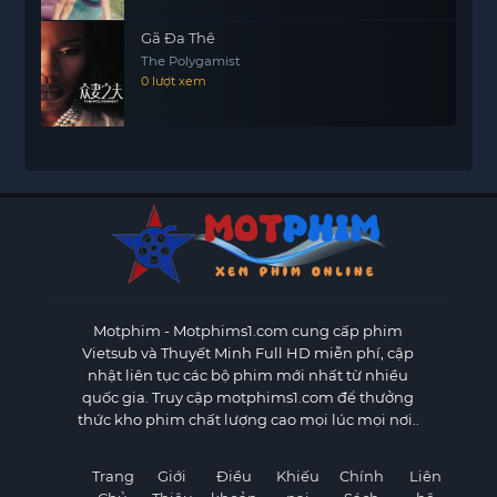
Gã Đa Thê
The Polygamist
0 lượt xem
Motphim - Motphims1.com
cung cấp phim
Vietsub và Thuyết Minh Full HD miễn phí, cập
nhật liên tục các bộ phim mới nhất từ nhiều
quốc gia. Truy cập motphims1.com để thưởng
thức kho phim chất lượng cao mọi lúc mọi nơi..
Trang
Giới
Điều
Khiếu
Chính
Liên