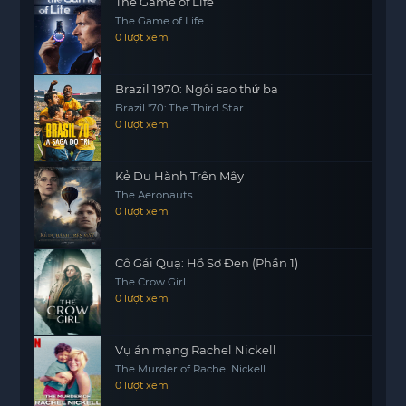
The Game of Life
và sức mạnh của sự thay đổi.
The Game of Life
Người Đẹp Và Quái Thú không chỉ đơn thuần là
0 lượt xem
một câu chuyện cổ tích, mà còn là một hành trình
khám phá bản thân và tìm kiếm tình yêu đích
Brazil 1970: Ngôi sao thứ ba
thực.
Brazil '70: The Third Star
0 lượt xem
Kẻ Du Hành Trên Mây
The Aeronauts
0 lượt xem
Cô Gái Quạ: Hồ Sơ Đen (Phần 1)
The Crow Girl
0 lượt xem
Vụ án mạng Rachel Nickell
The Murder of Rachel Nickell
0 lượt xem