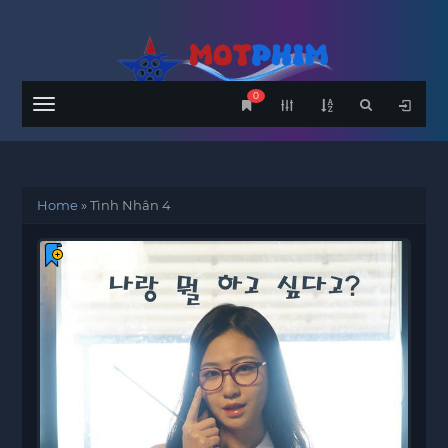
0
Menu
Home
»
Tình Nhân 4