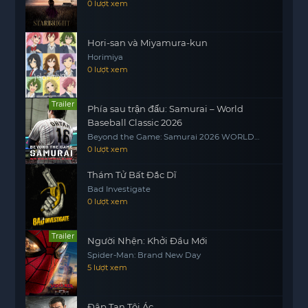
0 lượt xem
Hori-san và Miyamura-kun
Horimiya
0 lượt xem
Trailer
Phía sau trận đấu: Samurai – World
Baseball Classic 2026
Beyond the Game: Samurai 2026 WORLD
BASEBALL CLASSIC
0 lượt xem
Thám Tử Bất Đắc Dĩ
Bad Investigate
0 lượt xem
Trailer
Người Nhện: Khởi Đầu Mới
Spider-Man: Brand New Day
5 lượt xem
Đập Tan Tội Ác