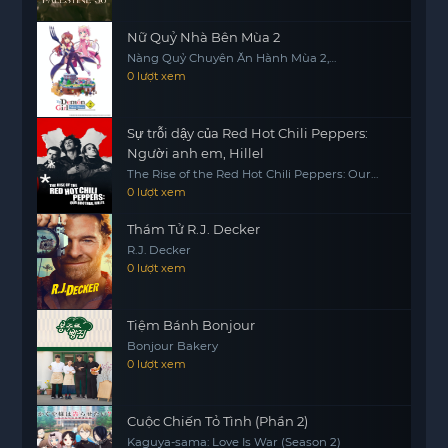
phút hồi hộp và những câu hỏi về công lý, tình
Nữ Quỷ Nhà Bên Mùa 2
yêu và sự phản bội. Liệu rằng sự thật có thể cứu
Nàng Quỷ Chuyên Ăn Hành Mùa 2,
rỗi một mối quan hệ đã bị thử thách quá nhiều
Machikado Mazoku: 2-choume
0 lượt xem
lần? Hãy cùng theo dõi hành trình của hai nhân
vật chính trong “Dòng Sông Tội Ác” để tìm ra câu
Sự trỗi dậy của Red Hot Chili Peppers:
trả lời.
Người anh em, Hillel
The Rise of the Red Hot Chili Peppers: Our
Brother, Hillel
0 lượt xem
Thám Tử R.J. Decker
R.J. Decker
0 lượt xem
Tiệm Bánh Bonjour
Bonjour Bakery
0 lượt xem
Cuộc Chiến Tỏ Tình (Phần 2)
Kaguya-sama: Love Is War (Season 2)