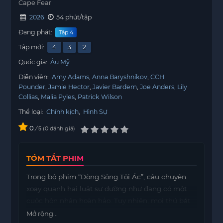
Cape Fear
2026
54 phút/tập
Đang phát:
Tập 4
Tập mới:
4
3
2
Quốc gia:
Âu Mỹ
Diễn viên:
Amy Adams
Anna Baryshnikov
CCH
Pounder
Jamie Hector
Javier Bardem
Joe Anders
Lily
Collias
Malia Pyles
Patrick Wilson
Thể loại:
Chính kịch
,
Hình Sự
0
/
0
đánh giá
5
TÓM TẮT PHIM
Trong bộ phim “Dòng Sông Tội Ác”, câu chuyện
xoay quanh hai luật sư dường như đang có một
cuộc hôn nhân hoàn hảo. Tuy nhiên, mọi thứ bắt
đầu thay đổi khi kẻ sát nhân khét tiếng trong quá
Mở rộng...