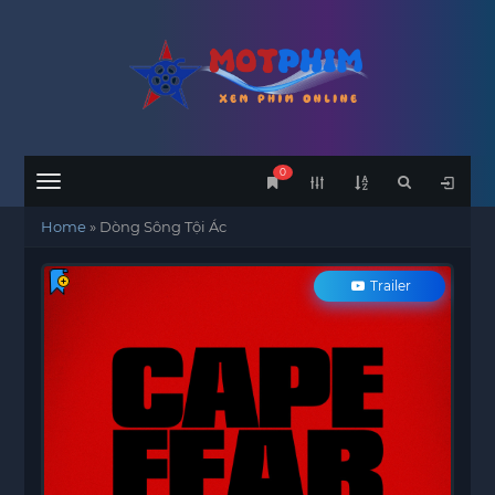
0
Menu
Home
»
Dòng Sông Tội Ác
Trailer