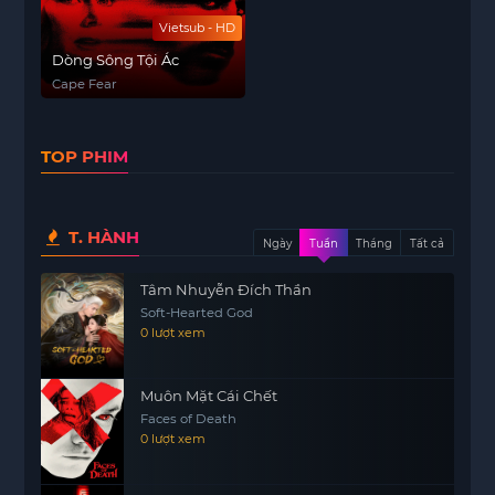
Vietsub - HD
Dòng Sông Tội Ác
Cape Fear
TOP PHIM
T. HÀNH
Ngày
Tuần
Tháng
Tất cả
Tâm Nhuyễn Đích Thần
Soft-Hearted God
0 lượt xem
Muôn Mặt Cái Chết
Faces of Death
0 lượt xem