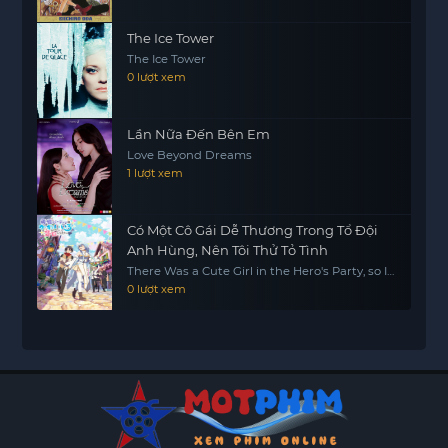
The Ice Tower
The Ice Tower
0 lượt xem
Lần Nữa Đến Bên Em
Love Beyond Dreams
1 lượt xem
Có Một Cô Gái Dễ Thương Trong Tổ Đội
Anh Hùng, Nên Tôi Thử Tỏ Tình
There Was a Cute Girl in the Hero's Party, so I
Tried Confessing to Her
0 lượt xem