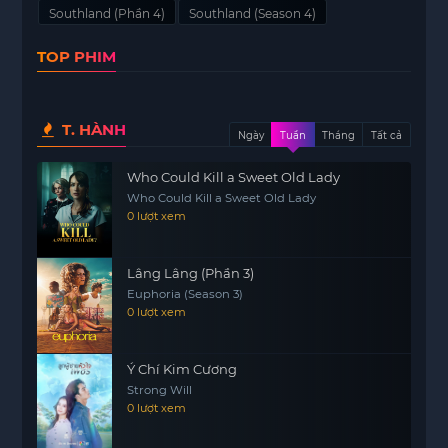
Southland (Phần 4)
Southland (Season 4)
Nội dung phim xoay quanh bốn nhân vật chính:
Cảnh sát John Cooper, một cảnh sát dày dạn kinh
TOP PHIM
nghiệm, người phải chứng tỏ bản thân một lần
nữa sau khi hồi phục sau ca phẫu thuật. John đối
mặt với những thử thách trong công việc và cuộc
T. HÀNH
Ngày
Tuần
Tháng
Tất cả
sống cá nhân, cùng với những ký ức không dễ
dàng từ quá khứ.
Who Could Kill a Sweet Old Lady
Who Could Kill a Sweet Old Lady
Cảnh sát Ben Sherman, người vẫn còn nhiều điều
0 lượt xem
phải học hỏi sau khi hoàn thành khóa huấn luyện
gần đây, là một nhân vật trẻ trung và đầy nhiệt
Lâng Lâng (Phần 3)
huyết. Ben đang cố gắng tìm kiếm vị trí của mình
Euphoria (Season 3)
trong đội ngũ và hiểu rõ hơn về những cám dỗ
0 lượt xem
cũng như áp lực của nghề nghiệp này.
Thám tử Lydia Adams là một trong những nhân
Ý Chí Kim Cương
vật nổi bật với khối lượng công việc không ngừng
Strong Will
nghỉ. Cô phải đối mặt với những vụ án ảnh hưởng
0 lượt xem
trực tiếp đến gia đình và cuộc sống riêng tư của