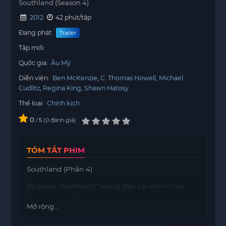
Southland (Season 4)
2012
42 phút/tập
Đang phát:
Trailer
Tập mới:
Quốc gia:
Âu Mỹ
Diễn viên:
Ben McKenzie
C. Thomas Howell
Michael
Cudlitz
Regina King
Shawn Hatosy
Thể loại:
Chính kịch
0
/
0
đánh giá
5
TÓM TẮT PHIM
Southland (Phần 4)
Bộ phim “Southland” mang đến cái nhìn chân
thực và sống động về thế giới tội phạm ở Los
Mở rộng...
Angeles, đi sâu vào cuộc sống của cảnh sát, tội
phạm, nạn nhân và gia đình họ.