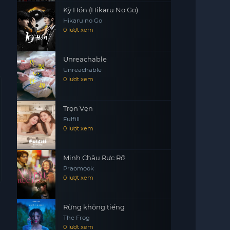
Kỳ Hồn (Hikaru No Go)
Hikaru no Go
0 lượt xem
Unreachable
Unreachable
0 lượt xem
Trọn Vẹn
Fulfill
0 lượt xem
Minh Châu Rực Rỡ
Praomook
0 lượt xem
Rừng không tiếng
The Frog
0 lượt xem