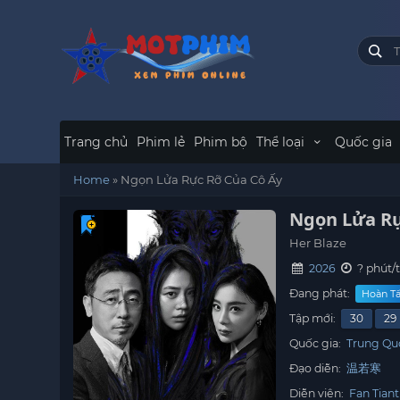
Trang chủ
Phim lẻ
Phim bộ
Thể loại
Quốc gia
Home
»
Ngọn Lửa Rực Rỡ Của Cô Ấy
Ngọn Lửa Rự
Her Blaze
2026
? phút/
Đang phát:
Hoàn Tấ
Tập mới:
30
29
Quốc gia:
Trung Qu
Đạo diễn:
温若寒
Diễn viên:
Fan Tiant