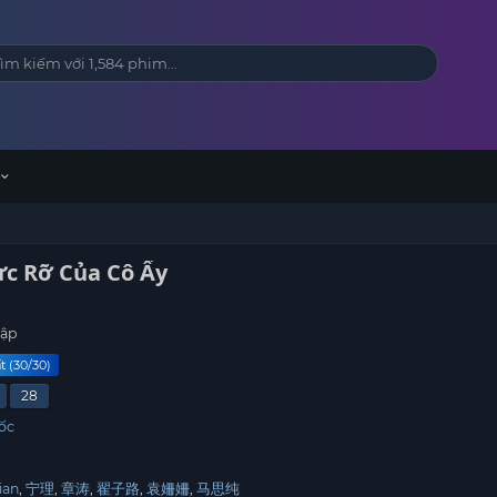
c Rỡ Của Cô Ấy
tập
t (30/30)
28
ốc
ian
宁理
章涛
翟子路
袁姍姍
马思纯