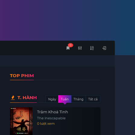
0
TOP PHIM
T. HÀNH
Ngày
Tuần
Tháng
Tất cả
Trâm Khoá Tình
The Inescapable
0 lượt xem