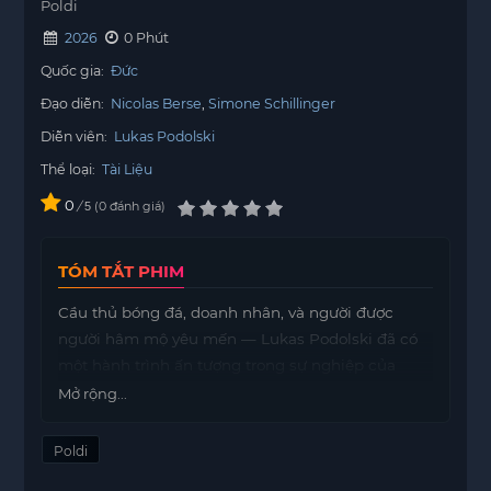
Poldi
2026
0 Phút
Quốc gia:
Đức
Đạo diễn:
Nicolas Berse
Simone Schillinger
Diễn viên:
Lukas Podolski
Thể loại:
Tài Liệu
0
/
0
đánh giá
5
TÓM TẮT PHIM
Cầu thủ bóng đá, doanh nhân, và người được
người hâm mộ yêu mến — Lukas Podolski đã có
một hành trình ấn tượng trong sự nghiệp của
mình. Trong bộ phim tài liệu mang tên Poldi, anh
Mở rộng...
chia sẻ những trải nghiệm quý giá, từ những ngày
đầu khởi nghiệp cho đến những thành công mà
Poldi
anh đã đạt được.