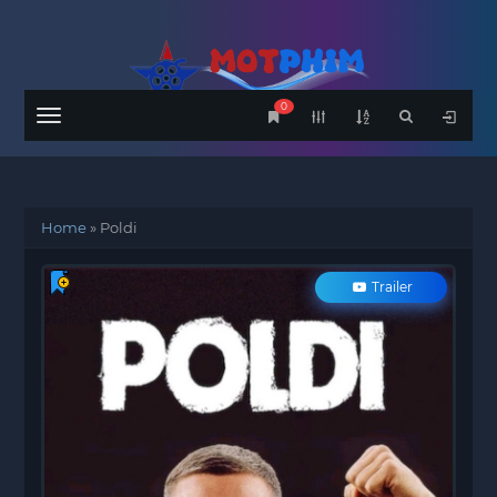
0
Menu
Home
»
Poldi
Trailer