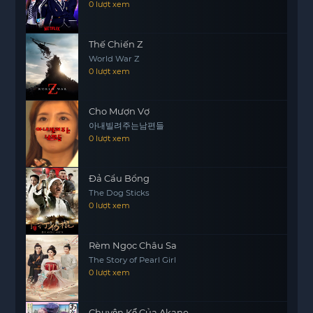
0 lượt xem
https://motphims1.com
sau những thành công đó.
Thế Chiến Z
World War Z
0 lượt xem
Cho Mượn Vợ
아내빌려주는남편들
0 lượt xem
Đả Cẩu Bổng
The Dog Sticks
0 lượt xem
Rèm Ngọc Châu Sa
The Story of Pearl Girl
0 lượt xem
Chuyện Kể Của Akane