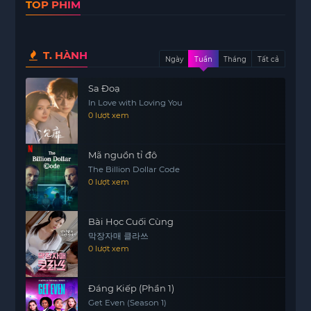
TOP PHIM
Bộ phim không chỉ đơn thuần là câu chuyện về
một cầu thủ bóng đá xuất sắc, mà còn là hành
trình của một người đàn ông không ngừng nỗ lực
T. HÀNH
để mang lại điều tốt đẹp cho cộng đồng. Lukas
Ngày
Tuần
Tháng
Tất cả
Podolski không chỉ được yêu mến vì tài năng trên
Sa Đoạ
sân cỏ, mà còn vì những đóng góp của anh cho
In Love with Loving You
xã hội.
0 lượt xem
Trong Poldi, khán giả sẽ được chứng kiến những
khoảnh khắc đáng nhớ trong sự nghiệp của anh,
Mã nguồn tỉ đô
cũng như những kế hoạch tương lai mà anh đang
The Billion Dollar Code
0 lượt xem
ấp ủ. Với tinh thần cầu tiến và lòng đam mê,
Lukas Podolski hy vọng sẽ tiếp tục truyền cảm
hứng cho thế hệ trẻ.
Bài Học Cuối Cùng
막장자매 클라쓰
Bộ phim tài liệu này mang đến cái nhìn sâu sắc
0 lượt xem
vào cuộc sống và sự nghiệp của một người hùng
thực sự trong lòng người hâm mộ, chắc chắn sẽ
Đáng Kiếp (Phần 1)
là một trải nghiệm thú vị cho những ai yêu thích
Get Even (Season 1)
bóng đá và muốn hiểu thêm về con người đứng