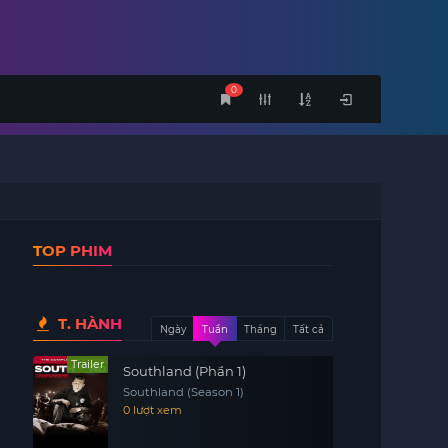
0
TOP PHIM
T. HÀNH
Ngày
Tuần
Tháng
Tất cả
Trailer
Southland (Phần 1)
Southland (Season 1)
0 lượt xem