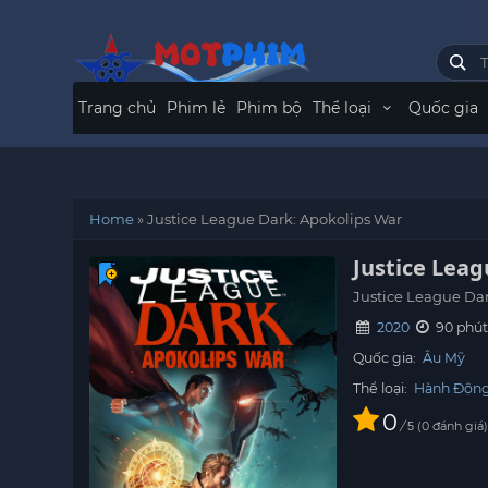
Trang chủ
Phim lẻ
Phim bộ
Thể loại
Quốc gia
Home
»
Justice League Dark: Apokolips War
Justice Lea
Justice League Da
2020
90 phú
Quốc gia:
Âu Mỹ
Thể loại:
Hành Độn
0
/
0
đánh giá
5