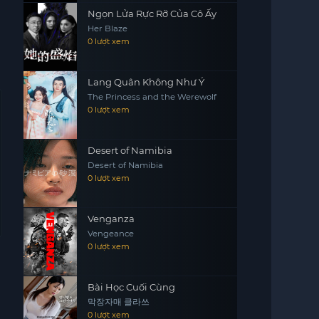
Ngọn Lửa Rực Rỡ Của Cô Ấy
Her Blaze
0 lượt xem
Lang Quân Không Như Ý
The Princess and the Werewolf
0 lượt xem
Desert of Namibia
Desert of Namibia
0 lượt xem
Venganza
Vengeance
0 lượt xem
Bài Học Cuối Cùng
막장자매 클라쓰
0 lượt xem