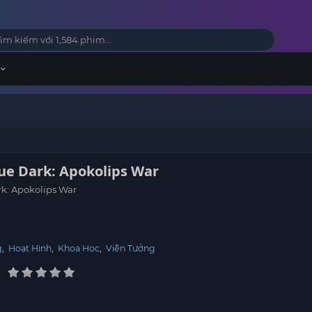
gue Dark: Apokolips War
rk: Apokolips War
t
g
,
Hoạt Hình
,
Khoa Học
,
Viễn Tưởng