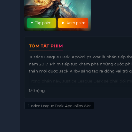
Tập phim
Xem phim
TÓM TẮT PHIM
Justice League Dark: Apokolips War là phần tiếp t
năm 2017. Phim tiếp tục khám phá những cuộc phiêu
thần mới được Jack Kirby sáng tạo ra đóng vai trò q
Trong phần này, Justice League Dark sẽ phải đối mặ
sức mạnh của Apokolips. Các nhân vật quen thuộc 
Mở rộng...
Darkseid và những thế lực hắc ám khác.
Nội dung phim hứa hẹn sẽ mang đến những màn đối 
Justice League Dark: Apokolips War
từng nhân vật. Các nhà sản xuất đã đầu tư công phu
biệt là trong những phân cảnh chiến đấu và những 
Justice League Dark: Apokolips War không chỉ đơn