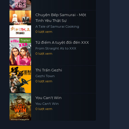
Chuyện Bếp Samurai - Một
Tình Yêu Thật Sự
A Tale of Samurai Cooking
0 lượt xem
Trailer
Từ điểm A tuyệt đối đến XXX
From Straight A's to XXX
0 lượt xem
Thị Trấn Gezhi
Gezhi Town
0 lượt xem
You Can't Win
You Can't Win
0 lượt xem