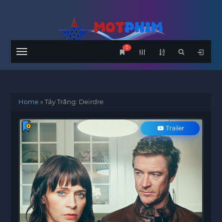
0
Menu
Home
»
Tẩy Trắng: Deirdre
Trailer