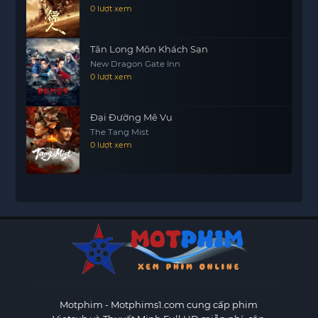
Desert
0 lượt xem
Tân Long Môn Khách Sạn
New Dragon Gate Inn
0 lượt xem
Đại Đường Mê Vụ
The Tang Mist
0 lượt xem
Motphim - Motphims1.com
cung cấp phim