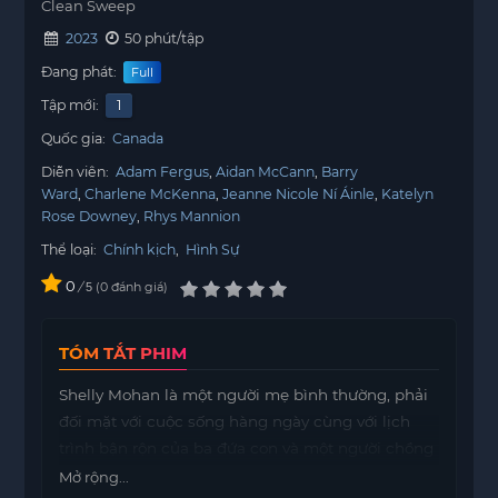
Clean Sweep
2023
50 phút/tập
Đang phát:
Full
Tập mới:
1
Quốc gia:
Canada
Diễn viên:
Adam Fergus
Aidan McCann
Barry
Ward
Charlene McKenna
Jeanne Nicole Ní Áinle
Katelyn
Rose Downey
Rhys Mannion
Thể loại:
Chính kịch
,
Hình Sự
0
/
0
đánh giá
5
TÓM TẮT PHIM
Shelly Mohan là một người mẹ bình thường, phải
đối mặt với cuộc sống hàng ngày cùng với lịch
trình bận rộn của ba đứa con và một người chồng
làm thám tử địa phương. Cuộc sống của cô đầy
Mở rộng...