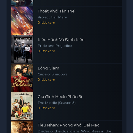
ra sức mạnh bên trong mình và những giá trị thực
sự của cuộc sống.
Thoát Khỏi Tận Thế
Project Hail Mary
Liệu bí mật mà Shelly phải đối mặt có thể phá vỡ
0 lượt xem
gia đình cô, hay nó sẽ trở thành cơ hội để họ trở
nên gắn kết hơn? Hãy cùng theo dõi hành trình
Kiêu Hãnh Và Định Kiến
đầy cảm xúc của Shelly trong Tẩy Trắng: Deirdre.
Pride and Prejudice
0 lượt xem
Lồng Giam
Cage of Shadows
0 lượt xem
Gia đình Heck (Phần 5)
The Middle (Season 5)
0 lượt xem
Tiêu Nhân: Phong Khởi Đại Mạc
Blades of the Guardians: Wind Rises in the