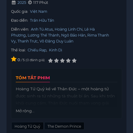
2025
117 Phút
Quốc gia:
Việt Nam
Đạo diễn:
Trần Hữu Tấn
Diễn viên:
Anh Tú Atus
Hoàng Linh Chi
Lê Hà
Phương
Lương Thế Thành
Ngô Bảo Hân
Rima Thanh
Vy
Thanh Trực
Võ Đặng Duy Luân
Thể loại:
Chiếu Rạp
,
Kinh Dị
0
/
0
đánh giá
5
TÓM TẮT PHIM
Hoàng Tử Quỷ kể về Thân Đức – một hoàng tử
được sinh ra từ những tà thuật bí ẩn. Sau khi trốn
khỏi cung cấm, Thân Đức nuôi tham vọng giải
phóng Quỷ Xương Cuồng khỏi Ải Mắt Người,
Mở rộng...
nhằm khôi phục lại Xương Cuồng Giáo đã từng
hùng mạnh.
Hoàng Tử Quỷ
The Demon Prince