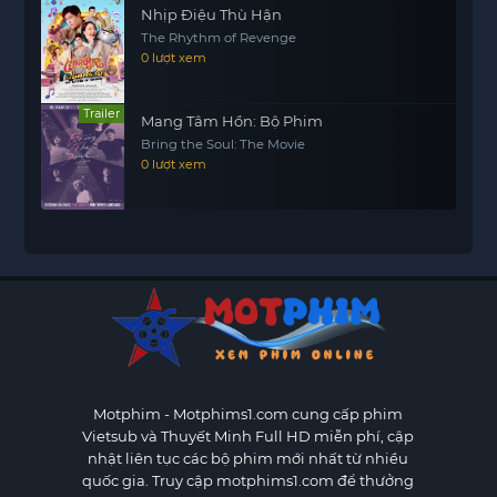
Nhịp Điệu Thù Hận
The Rhythm of Revenge
0 lượt xem
Trailer
Mang Tâm Hồn: Bộ Phim
Bring the Soul: The Movie
0 lượt xem
Motphim - Motphims1.com
cung cấp phim
Vietsub và Thuyết Minh Full HD miễn phí, cập
nhật liên tục các bộ phim mới nhất từ nhiều
quốc gia. Truy cập motphims1.com để thưởng