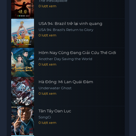
The Inescapable
đầy kịch tính từ bộ phim này.
0 lượt xem
USA 94: Brazil trở lại vinh quang
USA 94: Brazil's Return to Glory
0 lượt xem
Hôm Nay Cũng Đang Giải Cứu Thế Giới
Another Day Saving the World
0 lượt xem
Hà Đồng: Mi Lan Quái Đàm
Underwater Ghost
0 lượt xem
Tân Tẩy Oan Lục
SongCi
0 lượt xem