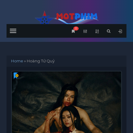
0
Menu
Home
»
Hoàng Tử Quỷ